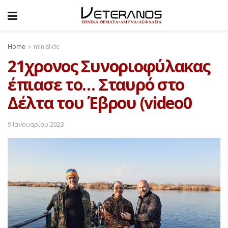
Home
minislide
21χρονος Συνοριοφύλακας
έπιασε το… Σταυρό στο
Δέλτα του Έβρου (video0
9 Ιανουαρίου 2023