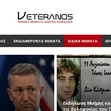
ΜΟΣ
ΕΝΔΙΑΦΈΡΟΝΤΑ ΘΈΜΑΤΑ
ΕΙΔΙΚΆ ΘΈΜΑΤΑ
ΑΠ
Εκδήλωση Μνήμης και
τις δολοφονίες του 