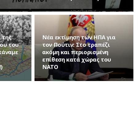
 της
Νέα εκτίμηση των ΗΠΑ για
ου του
τον Πούτιν: Στο τραπέζι
 κάναμε
ακόμη και περιορισμένη
επίθεση κατά χώρας του
)
ΝΑΤΟ