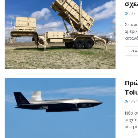
σχε
5 ΑΥΓ
Σε ιδι
αμερικ
κατανά
REA
Πρώ
Tol
4 ΑΥΓ
Νέο σ
μαχητ
ρίψη 