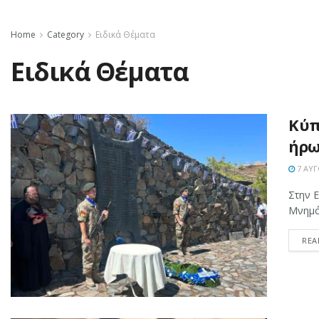
Home
Category
Ειδικά Θέματα
Ειδικά Θέματα
Κύπ
ήρω
7 ΑΥΓ
Στην 
Μνημόσ
REA