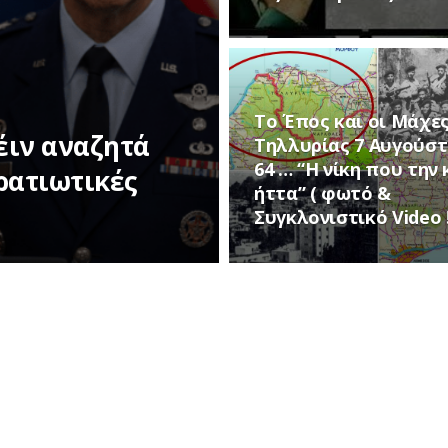
Το Έπος και οι Μάχες
Κέιν αναζητά
Τηλλυρίας 7 Αυγούστ
64 … “Η νίκη που την
ρατιωτικές
ήττα” ( φωτό &
Συγκλονιστικό Video !