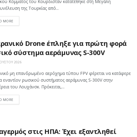
ικού Κόμματος του Κουρδιστάν κατατέθηκε στη Μεγάλη
νέλευση της Τουρκίας από...
D MORE
ρανικό Drone έπληξε για πρώτη φορά
ικό σύστημα αεράμυνας S-300V
ΟΎΣΤΟΥ 2026
νικό μη επανδρωμένο αερόχημα τύπου FPV φέρεται να κατάφερε
α εναντίον ρωσικού συστήματος αεράμυνας S-300V στην
ρεια του Λουχάνσκ. Πρόκειται,...
D MORE
αγερμός στις ΗΠΑ: Έχει εξαντληθεί