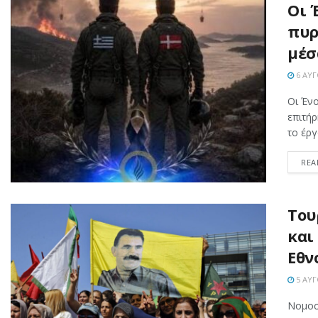
Οι 
πυρ
μέσα
6 ΑΥΓ
Οι Ένο
επιτή
το έργ
REA
Του
και
Εθν
5 ΑΥΓ
Νομοσ