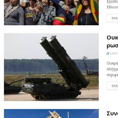
Εργατ
Εθνοσυ
REA
Ουκ
ρωσ
5 ΑΥΓ
Ουκρα
πλήγμ
περιφέ
REA
Συν