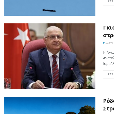
REA
Γκι
στρ
4 ΑΥΓ
Η Άγκυ
Ανατολ
Ισραήλ 
REA
Ρόδ
Στρ