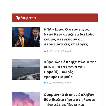
Πρόσφατα
ΗΠΑ – Ιράν: Ο στρατηγός
Νταν Κέιν αναζητά διέξοδο
καθώς στενεύουν οι
στρατιωτικές επιλογές
8 ΑΥΓΟΎΣΤΟΥ 2026
Πύραυλος έπληξε πλοίο της
ADNOC στα Στενά του
Ορμούζ – Χωρίς
τραυματισμούς
8 ΑΥΓΟΎΣΤΟΥ 2026
Ουκρανικά drones έπληξαν
δύο διυλιστήρια στη Ρωσία
– Φωτιές σε Ίλσκι και