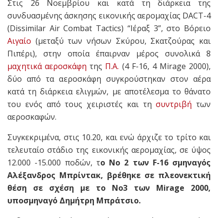
Στις 26 Νοεμβρίου και κατά τη διάρκεια της
συνδυασμένης άσκησης εικονικής αερομαχίας DACT-4
(Dissimilar Air Combat Tactics) “Ιέραξ 3”, στο Βόρειο
Αιγαίο
(μεταξύ των νήσων Σκύρου, Σκατζούρας και
Πιπέρι), στην οποία έπαιρναν μέρος συνολικά 8
μαχητικά αεροσκάφη
της
Π.Α.
(4 F-16, 4 Mirage 2000),
δύο από τα αεροσκάφη συγκρούστηκαν στον αέρα
κατά τη διάρκεια ελιγμών, με αποτέλεσμα το θάνατο
του ενός από τους χειριστές και τη
συντριβή
των
αεροσκαφών.
Συγκεκριμένα, στις 10.20, και ενώ άρχιζε το τρίτο και
τελευταίο στάδιο της εικονικής αερομαχίας, σε ύψος
12.000 -15.000 ποδών, τ
ο Νο 2 των F-16 σμηναγός
Αλέξανδρος Μπρίντακ, βρέθηκε σε πλεονεκτική
θέση σε σχέση με το Νο3 των Mirage 2000,
υποσμηναγό Δημήτρη Μπράτσιο.