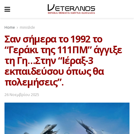
Home
minislide
Σαν σήμερα το 1992 το
“Γεράκι της 111ΠΜ” άγγιξε
τη Γη…Στην “Ιέραξ-3
εκπαιδεύσου όπως θα
πολεμήσεις”.
26 Νοεμβρίου 2025