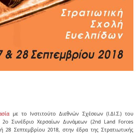
ασία
με το Ινστιτούτο Διεθνών Σχέσεων (Ι.ΔΙ.Σ.) του
ο 2ο Συνέδριο Χερσαίων Δυνάμεων (2nd Land Forces
υή 28 Σεπτεμβρίου 2018, στην έδρα της Στρατιωτικής