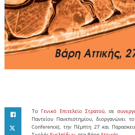
Το
Γενικό Επιτελείο Στρατού
, σε
συνεργ
Παντείου Πανεπιστημίου, διοργανώνει τ
Conference), την Πέμπτη 27 και Παρασκε
Σχολής
Ευελπίδων
, στη Βάρη
Αττική
ς.