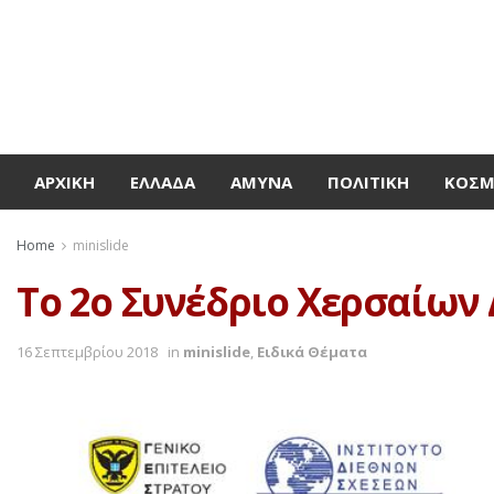
ΑΡΧΙΚΉ
ΕΛΛΆΔΑ
ΆΜΥΝΑ
ΠΟΛΙΤΙΚΉ
ΚΌΣ
Home
minislide
Το 2ο Συνέδριο Χερσαίων
16 Σεπτεμβρίου 2018
in
minislide
,
Ειδικά Θέματα