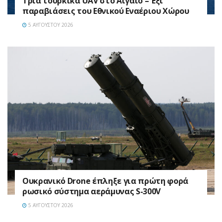
Τρία τουρκικά UAV στο Αιγαίο – Έξι
παραβιάσεις του Εθνικού Εναέριου Χώρου
5 ΑΥΓΟΎΣΤΟΥ 2026
Ουκρανικό Drone έπληξε για πρώτη φορά
ρωσικό σύστημα αεράμυνας S-300V
5 ΑΥΓΟΎΣΤΟΥ 2026