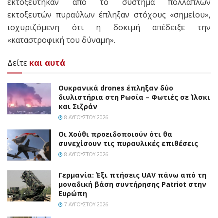
εκτοξεύτηκαν από το σύστημα πολλαπλών
εκτοξευτών πυραύλων έπληξαν στόχους «σημείου»,
ισχυριζόμενη ότι η δοκιμή απέδειξε την
«καταστροφική του δύναμη».
Δείτε
και αυτά
Ουκρανικά drones έπληξαν δύο
διυλιστήρια στη Ρωσία – Φωτιές σε Ίλσκι
και Σιζράν
8 ΑΥΓΟΎΣΤΟΥ 2026
Οι Χούθι προειδοποιούν ότι θα
συνεχίσουν τις πυραυλικές επιθέσεις
8 ΑΥΓΟΎΣΤΟΥ 2026
Γερμανία: Έξι πτήσεις UAV πάνω από τη
μοναδική βάση συντήρησης Patriot στην
Ευρώπη
7 ΑΥΓΟΎΣΤΟΥ 2026