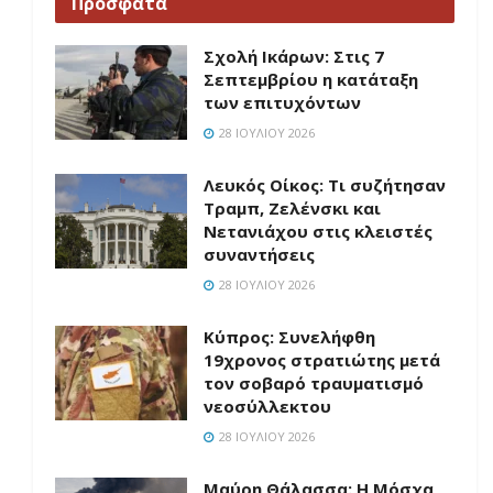
Πρόσφατα
Σχολή Ικάρων: Στις 7
Σεπτεμβρίου η κατάταξη
των επιτυχόντων
28 ΙΟΥΛΊΟΥ 2026
Λευκός Οίκος: Τι συζήτησαν
Τραμπ, Ζελένσκι και
Νετανιάχου στις κλειστές
συναντήσεις
28 ΙΟΥΛΊΟΥ 2026
Κύπρος: Συνελήφθη
19χρονος στρατιώτης μετά
τον σοβαρό τραυματισμό
νεοσύλλεκτου
28 ΙΟΥΛΊΟΥ 2026
Μαύρη Θάλασσα: Η Μόσχα