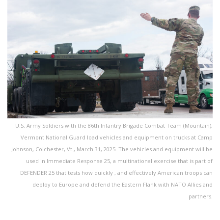
U.S. Army Soldiers with the 86th Infantry Brigade Combat Team (Mountain),
Vermont National Guard load vehicles and equipment on trucks at Camp
Johnson, Colchester, Vt., March 31, 2025. The vehicles and equipment will be
used in Immediate Response 25, a multinational exercise that is part of
DEFENDER 25 that tests how quickly , and effectively American troops can
deploy to Europe and defend the Eastern Flank with NATO Allies and
partners.