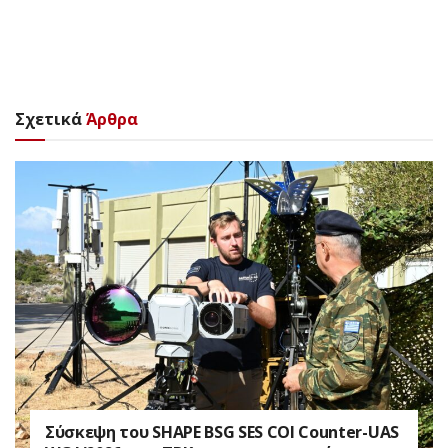
Σχετικά
Άρθρα
Σύσκεψη του SHAPE BSG SES COI Counter-UAS