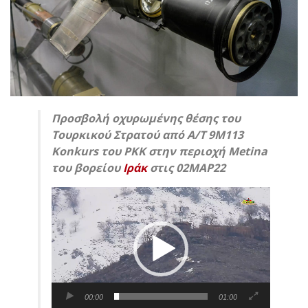
Προσβολή οχυρωμένης θέσης του
Τουρκικού Στρατού από Α/Τ 9M113
Konkurs του ΡΚΚ στην περιοχή Metina
του βορείου
Ιράκ
στις 02ΜΑΡ22
Πρόγραμμα
Αναπαραγωγής
Βίντεο
00:00
01:00