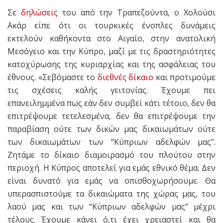
Σε
δηλώσεις
του από την Τραπεζούντα, ο Χολούσι
Ακάρ είπε ότι οι τουρκικές ένοπλες δυνάμεις
εκτελούν καθήκοντα στο Αιγαίο, στην ανατολική
Μεσόγειο και την Κύπρο, μαζί με τις δραστηριότητες
κατοχύρωσης της κυριαρχίας και της ασφάλειας του
έθνους. «Σεβόμαστε το
διεθνές δίκαιο
και προτιμούμε
τις σχέσεις καλής γειτονίας. Έχουμε πει
επανειλημμένα πως εάν δεν συμβεί κάτι τέτοιο, δεν θα
επιτρέψουμε τετελεσμένα, δεν θα επιτρέψουμε την
παραβίαση ούτε των δικών μας δικαιωμάτων ούτε
των δικαιωμάτων των “Κύπριων αδελφών μας”.
Ζητάμε το δίκαιο διαμοιρασμό του πλούτου στην
περιοχή. Η Κύπρος αποτελεί για εμάς εθνικό θέμα. Δεν
είναι δυνατό για εμάς να οπισθοχωρήσουμε. Θα
υπερασπιστούμε τα δικαιώματα της χώρας μας, του
λαού μας και των “Κύπριων αδελφών μας” μέχρι
τέλους. Έχουμε κάνει ό,τι έχει χρειαστεί και θα