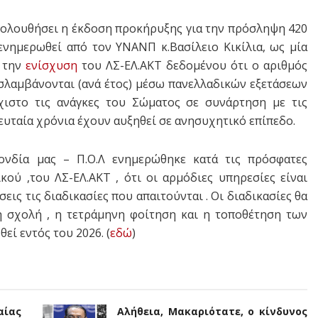
ακολουθήσει η έκδοση προκήρυξης για την πρόσληψη 420
νημερωθεί από τον ΥΝΑΝΠ κ.Βασίλειο Κικίλια, ως μία
α την
ενίσχυση
του ΛΣ-ΕΛ.ΑΚΤ δεδομένου ότι ο αριθμός
σλαμβάνονται (ανά έτος) μέσω πανελλαδικών εξετάσεων
χιστο τις ανάγκες του Σώματος σε συνάρτηση με τις
λευταία χρόνια έχουν αυξηθεί σε ανησυχητικό επίπεδο.
νδία μας – Π.Ο.Λ ενημερώθηκε κατά τις πρόσφατες
ού ,του ΛΣ-ΕΛ.ΑΚΤ , ότι οι αρμόδιες υπηρεσίες είναι
ις τις διαδικασίες που απαιτούνται . Οι διαδικασίες θα
τη σχολή , η τετράμηνη φοίτηση και η τοποθέτηση των
ί εντός του 2026. (
εδώ
)
αίας
Αλήθεια, Μακαριότατε, ο κίνδυνος