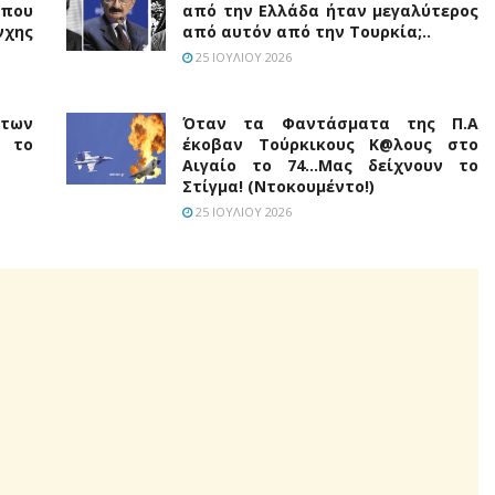
 που
από την Ελλάδα ήταν μεγαλύτερος
χης
από αυτόν από την Τουρκία;..
25 ΙΟΥΛΊΟΥ 2026
 των
Όταν τα Φαντάσματα της Π.Α
α το
έκοβαν Τούρκικους Κ@λους στο
Αιγαίο το 74…Μας δείχνουν το
Στίγμα! (Ντοκουμέντο!)
25 ΙΟΥΛΊΟΥ 2026