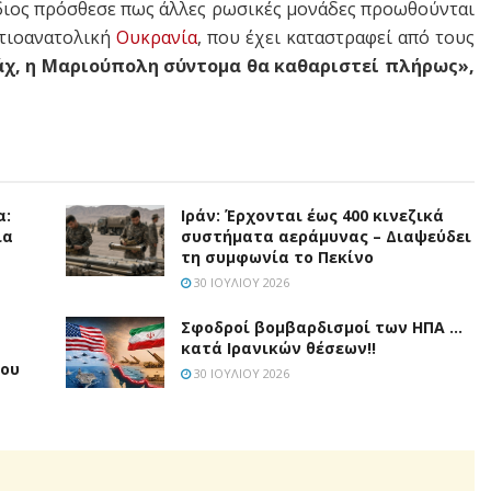
ίδιος πρόσθεσε πως άλλες ρωσικές μονάδες προωθούνται
οτιοανατολική
Ουκρανία
, που έχει καταστραφεί από τους
άχ, η Μαριούπολη σύντομα θα καθαριστεί πλήρως»,
α:
Ιράν: Έρχονται έως 400 κινεζικά
ια
συστήματα αεράμυνας – Διαψεύδει
τη συμφωνία το Πεκίνο
30 ΙΟΥΛΊΟΥ 2026
Σφοδροί βομβαρδισμοί των ΗΠΑ …
κατά Ιρανικών θέσεων!!
μου
30 ΙΟΥΛΊΟΥ 2026