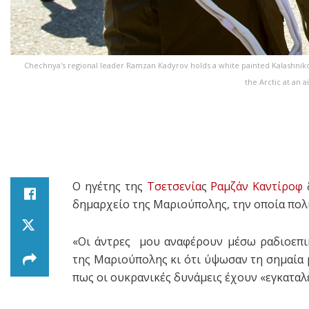
Chechnya's regional leader Ramzan Kadyrov holds a white painted Kalashniko
the Arctic at an 
Ο ηγέτης της
Τσετσενία
ς
Ραμζάν Καντίροφ
δ
δημαρχείο της Μαριούπολης, την οποία πολ
«Οι άντρες μου αναφέρουν μέσω ραδιοεπικ
της Μαριούπολης κι ότι ύψωσαν τη σημαία 
πως οι ουκρανικές δυνάμεις έχουν «εγκαταλεί