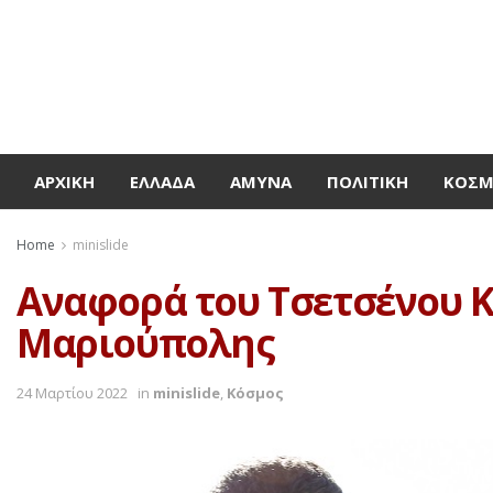
ΑΡΧΙΚΉ
ΕΛΛΆΔΑ
ΆΜΥΝΑ
ΠΟΛΙΤΙΚΉ
ΚΌΣ
Home
minislide
Αναφορά του Τσετσένου Κ
Μαριούπολης
24 Μαρτίου 2022
in
minislide
,
Κόσμος