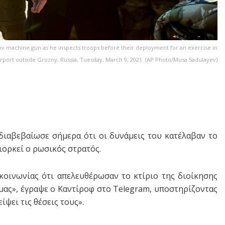
v machine gun as he inspects troops before their deployment for an exercise in
airport outside Grozny, Russia, Tuesday, March 9, 2021. (AP Photo/Musa Sadulayev)
ιαβεβαίωσε σήμερα ότι οι δυνάμεις του κατέλαβαν το
ιορκεί ο ρωσικός στρατός.
οινωνίας ότι απελευθέρωσαν το κτίριο της διοίκησης
μας», έγραψε ο Καντίροφ στο Telegram, υποστηρίζοντας
ψει τις θέσεις τους».