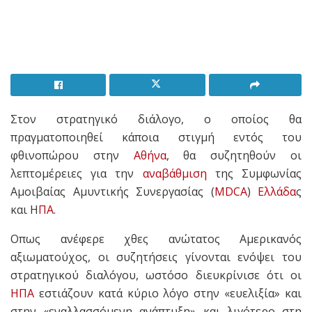
Στον στρατηγικό διάλογο, ο οποίος θα
πραγματοποιηθεί κάποια στιγμή εντός του
φθινοπώρου στην
Αθήνα
, θα συζητηθούν οι
λεπτομέρειες για την
αναβάθμιση
της Συμφωνίας
Αμοιβαίας Αμυντικής Συνεργασίας (
MDCA
)
Ελλάδα
ς
και Η
ΠΑ
.
Οπως ανέφερε χθες ανώτατος Αμερικανός
αξιωματούχος, οι συζητήσεις γίνονται ενόψει του
στρατηγικού διαλόγου, ωστόσο διευκρίνισε ότι οι
ΗΠΑ
εστιάζουν κατά κύριο λόγο στην «ευελιξία» και
στην «εναλλασσόμενη ανάπτυξη» και λιγότερο στη