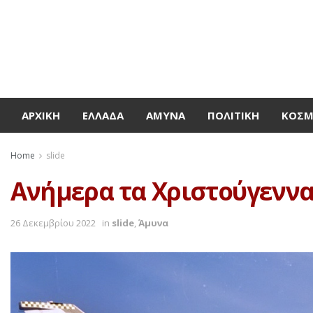
ΑΡΧΙΚΉ
ΕΛΛΆΔΑ
ΆΜΥΝΑ
ΠΟΛΙΤΙΚΉ
ΚΌΣ
Home
slide
Ανήμερα τα Χριστούγεννα
26 Δεκεμβρίου 2022
in
slide
,
Άμυνα