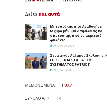
ΣΧΗ
ΜΑΤ
ΙΣΜΟΙ : 1 (1×3 F-16
Δείτε
και αυτά
Μητσοτάκης από Αγαθονήσι:
Ισχυρό μήνυμα ασφάλειας και
αποτροπής από το ακριτικό
φυλάκιο
29 ΙΟΥΛΊΟΥ 2026
Στρατηγός Λάζαρος Σκυλάκης :
ΕΠΙΧΕΙΡΗΣΙΑΚΗ ΑΞΙΑ ΤΟΥ
ΣΥΣΤΗΜΑΤΟΣ PATRIOT
29 ΙΟΥΛΊΟΥ 2026
ΜΕΜΟΝΩΜΕΝΑ : 1
UAV
ΣΥΝΟΛΟ Α/Φ : 4