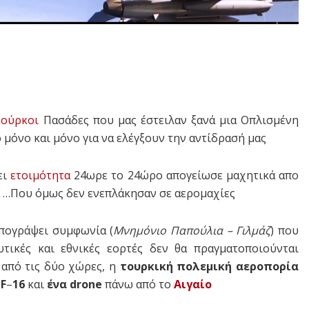
ούρκοι
Πασάδες που μας έστειλαν ξανά μια Οπλισμένη
μόνο και μόνο για να ελέγξουν την αντίδρασή μας
ει
ετοιμότητα
24ωρε το 24ώρο απογείωσε μαχητικά απο
α …Που όμως δεν ενεπλάκησαν σε αερομαχίες
υπογράψει συμφωνία (
Μνημόνιο Παπούλια – Γιλμάζ
) που
υτικές και εθνικές εορτές δεν θα πραγματοποιούνται
 από τις δύο χώρες, η
τουρκική πολεμική αεροπορία
F
–
16
και
ένα drone
πάνω από το
Αιγαίο