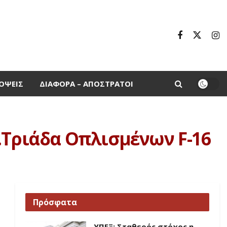
ΌΨΕΙΣ
ΔΙΆΦΟΡΑ – ΑΠΌΣΤΡΑΤΟΙ
…Τριάδα Οπλισμένων F-16
Πρόσφατα
ΥΠΕΞ: Σταθερός στόχος η