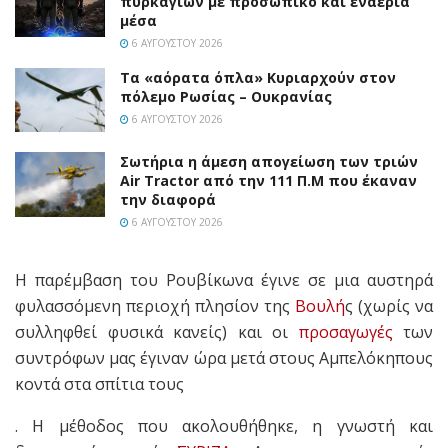
πυρκαγιών με προσωπικό και εναέρια
μέσα
6 ΑΥΓΟΎΣΤΟΥ 2026
Τα «αόρατα όπλα» Κυριαρχούν στον
πόλεμο Ρωσίας – Ουκρανίας
6 ΑΥΓΟΎΣΤΟΥ 2026
Σωτήρια η άμεση απογείωση των τριών
Air Tractor από την 111 Π.M που έκαναν
την διαφορά
6 ΑΥΓΟΎΣΤΟΥ 2026
Η παρέμβαση του Ρουβίκωνα έγινε σε μια αυστηρά
φυλασσόμενη περιοχή πλησίον της
Βουλή
ς (χωρίς να
συλληφθεί φυσικά κανείς) και οι
προσαγωγές
των
συντρόφων μας έγιναν ώρα μετά στους Αμπελόκηπους
κοντά στα σπίτια τους
. Η μέθοδος που ακολουθήθηκε, η γνωστή και