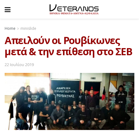
Home
minislide
Απειλούν οι Ρουβίκωνες
μετά & την επίθεση στο ΣΕΒ
22 Ιουλίου 2019