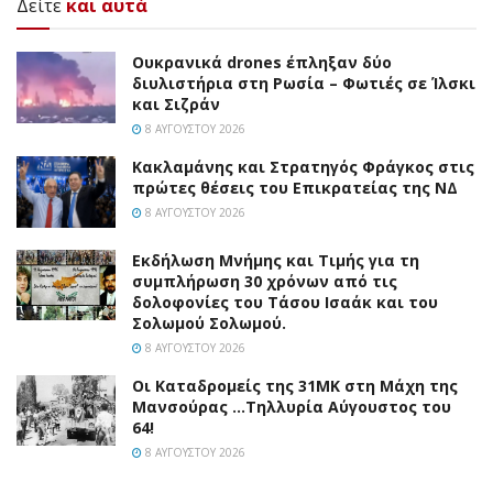
Δείτε
και αυτά
Ουκρανικά drones έπληξαν δύο
διυλιστήρια στη Ρωσία – Φωτιές σε Ίλσκι
και Σιζράν
8 ΑΥΓΟΎΣΤΟΥ 2026
Κακλαμάνης και Στρατηγός Φράγκος στις
πρώτες θέσεις του Επικρατείας της ΝΔ
8 ΑΥΓΟΎΣΤΟΥ 2026
Εκδήλωση Μνήμης και Τιμής για τη
συμπλήρωση 30 χρόνων από τις
δολοφονίες του Τάσου Ισαάκ και του
Σολωμού Σολωμού.
8 ΑΥΓΟΎΣΤΟΥ 2026
Οι Καταδρομείς της 31ΜΚ στη Mάχη της
Μανσούρας …Τηλλυρία Αύγουστος του
64!
8 ΑΥΓΟΎΣΤΟΥ 2026