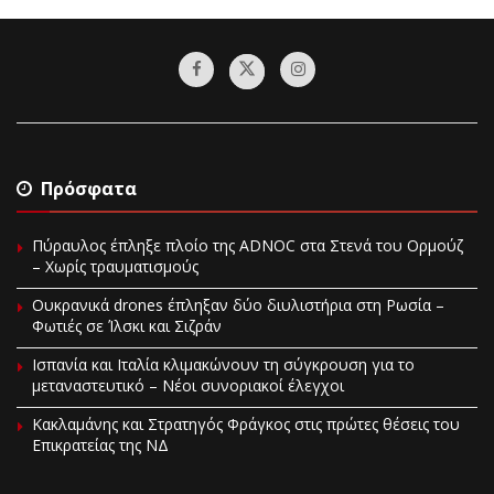
Πρόσφατα
Πύραυλος έπληξε πλοίο της ADNOC στα Στενά του Ορμούζ
– Χωρίς τραυματισμούς
Ουκρανικά drones έπληξαν δύο διυλιστήρια στη Ρωσία –
Φωτιές σε Ίλσκι και Σιζράν
Ισπανία και Ιταλία κλιμακώνουν τη σύγκρουση για το
μεταναστευτικό – Νέοι συνοριακοί έλεγχοι
Κακλαμάνης και Στρατηγός Φράγκος στις πρώτες θέσεις του
Επικρατείας της ΝΔ