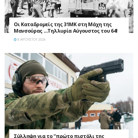
Οι Καταδρομείς της 31ΜΚ στη Mάχη της
Μανσούρας …Τηλλυρία Αύγουστος του 64!
8 ΑΥΓΟΎΣΤΟΥ 2026
Σύλληψη για το “πρώτο πιστόλι της