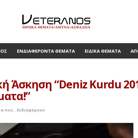
ΜΟΣ
ΕΝΔΙΑΦΈΡΟΝΤΑ ΘΈΜΑΤΑ
ΕΙΔΙΚΆ ΘΈΜΑΤΑ
ΑΠ
ή Άσκηση “Deniz Kurdu 20
ματα!”
α που...Ενδιαφέρουν