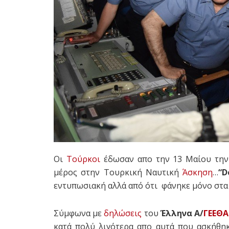
Οι
Τούρκοι
έδωσαν απο την 13 Μαίου την 
μέρος στην Τουρκική Ναυτική
Άσκηση
…
“D
εντυπωσιακή αλλά από ότι φάνηκε μόνο στα 
Σύμφωνα με
δηλώσεις
του
Έλληνα Α/
ΓΕΕΘΑ
κατά πολύ λιγότερα απο αυτά που ασκήθηκ