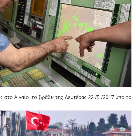
 στο ΑΙγαίο το βράδυ της Δευτέρας 22 /5 /2017 υπο το