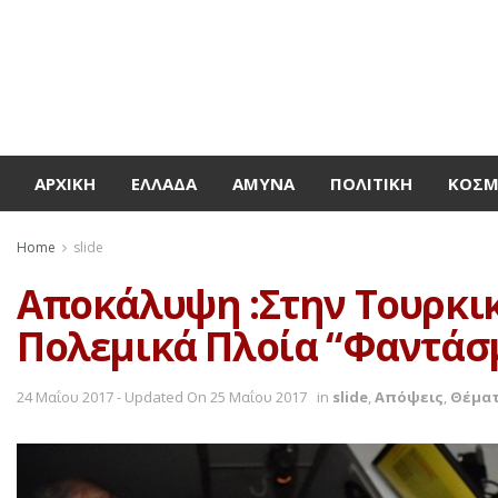
ΑΡΧΙΚΉ
ΕΛΛΆΔΑ
ΆΜΥΝΑ
ΠΟΛΙΤΙΚΉ
ΚΌΣ
Home
slide
Αποκάλυψη :Στην Τουρκικ
Πολεμικά Πλοία “Φαντάσ
24 Μαΐου 2017 - Updated On 25 Μαΐου 2017
in
slide
,
Απόψεις
,
Θέματ