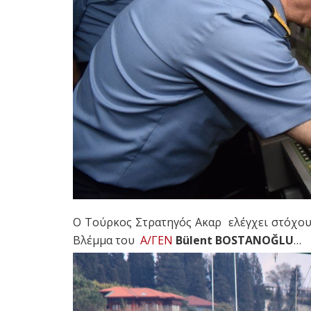
O Τούρκος Στρατηγός Ακαρ ελέγχει στόχους
Βλέμμα του
Α/ΓΕΝ
Bülent BOSTANOĞLU
…