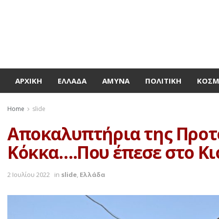
ΑΡΧΙΚΉ
ΕΛΛΆΔΑ
ΆΜΥΝΑ
ΠΟΛΙΤΙΚΉ
ΚΌΣ
Home
slide
Αποκαλυπτήρια της Προτ
Κόκκα….Που έπεσε στο Κιό
2 Ιουλίου 2022
in
slide
,
Ελλάδα