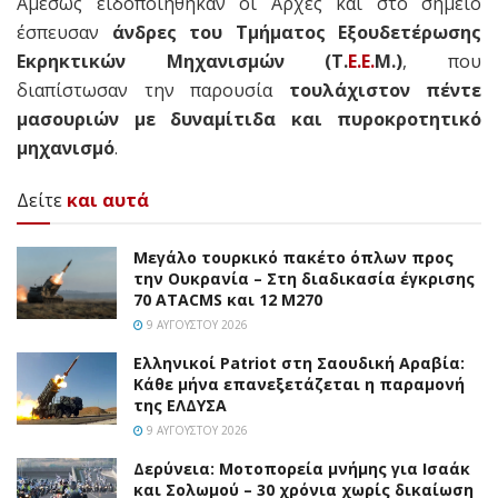
Αμέσως ειδοποιήθηκαν οι Αρχές και στο σημείο
έσπευσαν
άνδρες του Τμήματος Εξουδετέρωσης
Εκρηκτικών Μηχανισμών (Τ.
Ε.Ε.
Μ.)
, που
διαπίστωσαν την παρουσία
τουλάχιστον πέντε
μασουριών με δυναμίτιδα και πυροκροτητικό
μηχανισμό
.
Δείτε
και αυτά
Μεγάλο τουρκικό πακέτο όπλων προς
την Ουκρανία – Στη διαδικασία έγκρισης
70 ATACMS και 12 M270
9 ΑΥΓΟΎΣΤΟΥ 2026
Ελληνικοί Patriot στη Σαουδική Αραβία:
Κάθε μήνα επανεξετάζεται η παραμονή
της ΕΛΔΥΣΑ
9 ΑΥΓΟΎΣΤΟΥ 2026
Δερύνεια: Μοτοπορεία μνήμης για Ισαάκ
και Σολωμού – 30 χρόνια χωρίς δικαίωση