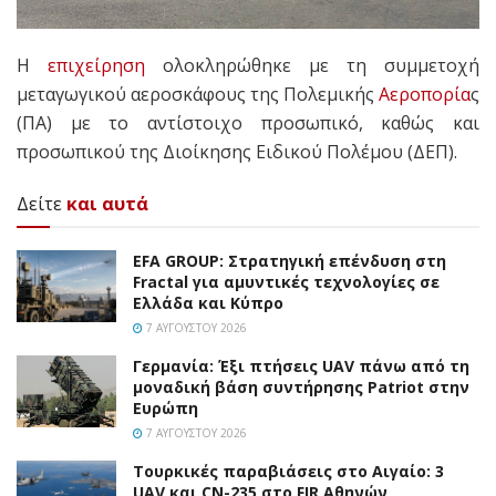
Η
επιχείρηση
ολοκληρώθηκε με τη συμμετοχή
μεταγωγικού αεροσκάφους της Πολεμικής
Αεροπορία
ς
(ΠΑ) με το αντίστοιχο προσωπικό, καθώς και
προσωπικού της Διοίκησης Ειδικού Πολέμου (ΔΕΠ).
Δείτε
και αυτά
EFA GROUP: Στρατηγική επένδυση στη
Fractal για αμυντικές τεχνολογίες σε
Ελλάδα και Κύπρο
7 ΑΥΓΟΎΣΤΟΥ 2026
Γερμανία: Έξι πτήσεις UAV πάνω από τη
μοναδική βάση συντήρησης Patriot στην
Ευρώπη
7 ΑΥΓΟΎΣΤΟΥ 2026
Τουρκικές παραβιάσεις στο Αιγαίο: 3
UAV και CN-235 στο FIR Αθηνών