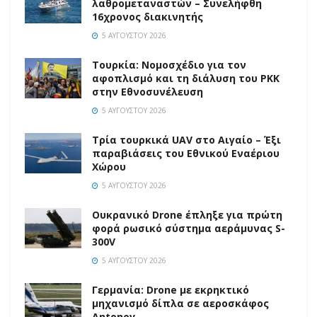
λαθρομεταναστών – Συνελήφθη
16χρονος διακινητής
5 ΑΥΓΟΎΣΤΟΥ 2026
Τουρκία: Νομοσχέδιο για τον
αφοπλισμό και τη διάλυση του PKK
στην Εθνοσυνέλευση
5 ΑΥΓΟΎΣΤΟΥ 2026
Τρία τουρκικά UAV στο Αιγαίο – Έξι
παραβιάσεις του Εθνικού Εναέριου
Χώρου
5 ΑΥΓΟΎΣΤΟΥ 2026
Ουκρανικό Drone έπληξε για πρώτη
φορά ρωσικό σύστημα αεράμυνας S-
300V
5 ΑΥΓΟΎΣΤΟΥ 2026
Γερμανία: Drone με εκρηκτικό
μηχανισμό δίπλα σε αεροσκάφος
Antonov