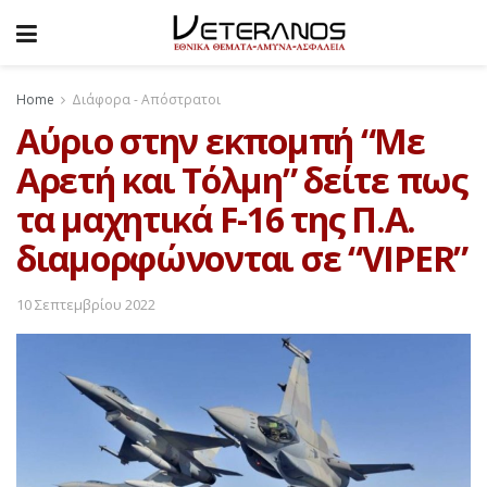
Home
Διάφορα - Απόστρατοι
Αύριο στην εκπομπή “Με
Αρετή και Τόλμη” δείτε πως
τα μαχητικά F-16 της Π.Α.
διαμορφώνονται σε “VIPER”
10 Σεπτεμβρίου 2022