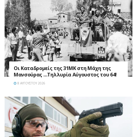
Οι Καταδρομείς της 31ΜΚ στη Mάχη της
Μανσούρας …Τηλλυρία Αύγουστος του 64!
8 ΑΥΓΟΎΣΤΟΥ 2026