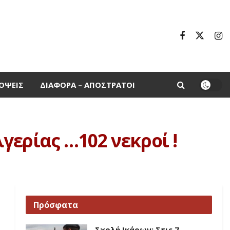
ΌΨΕΙΣ
ΔΙΆΦΟΡΑ – ΑΠΌΣΤΡΑΤΟΙ
γερίας …102 νεκροί !
Πρόσφατα
Σχολή Ικάρων: Στις 7