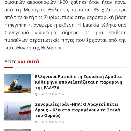
ρωσικών αεροσκαφών Il-20 χάθηκε όταν ήταν πάνω
από τη Μεσόγειο Θάλασσα, περίπου 35 χιλιόμετρα
από την ακτή της Συρίας, πίσω στην αεροπορική βάση
Hmeymim », ανέφερε η έκθεση.
Η Latakia τέθηκε υπό
Συναγερμό νωρίτερα σήμερα σε μια επίθεση
πυραύλων στρατιωτικές πηγές που έρχονται από την
κατεύθυνση της θάλασσας.
Δείτε
και αυτά
Ελληνικοί Patriot στη Σαουδική Αραβία:
Κάθε μήνα επανεξετάζεται η παραμονή
της ΕΛΔΥΣΑ
9 ΑΥΓΟΎΣΤΟΥ 2026
Συνομιλίες Ιράν–ΗΠΑ: Ο Αραγτσί θέτει
όρους – Κλειστά παραμένουν τα Στενά
του Ορμούζ
9 ΑΥΓΟΎΣΤΟΥ 2026