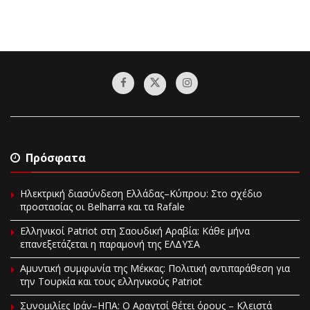
Πρόσφατα
Ηλεκτρική διασύνδεση Ελλάδας–Κύπρου: Στο σχέδιο
προστασίας οι Belharra και τα Rafale
Ελληνικοί Patriot στη Σαουδική Αραβία: Κάθε μήνα
επανεξετάζεται η παραμονή της ΕΛΔΥΣΑ
Αμυντική συμφωνία της Μέκκας: Πολιτική αντιπαράθεση για
την Τουρκία και τους ελληνικούς Patriot
Συνομιλίες Ιράν–ΗΠΑ: Ο Αραγτσί θέτει όρους – Κλειστά