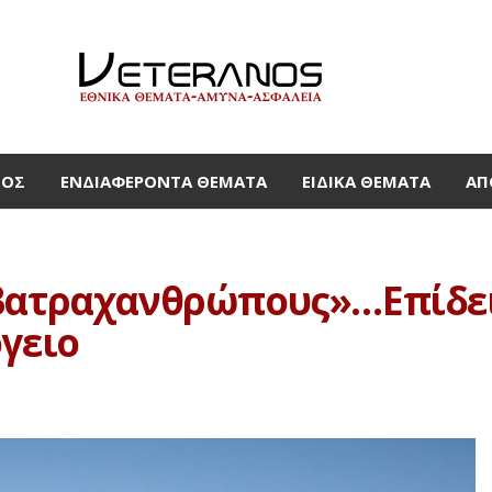
ΜΟΣ
ΕΝΔΙΑΦΈΡΟΝΤΑ ΘΈΜΑΤΑ
ΕΙΔΙΚΆ ΘΈΜΑΤΑ
ΑΠ
 βατραχανθρώπους»…Επίδει
γειο