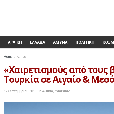
ΑΡΧΙΚΉ
ΕΛΛΆΔΑ
ΆΜΥΝΑ
ΠΟΛΙΤΙΚΉ
ΚΌΣ
Home
Άμυνα
«Χαιρετισμούς από τους
Τουρκία σε Αιγαίο & Μεσό
17 Σεπτεμβρίου 2018
in
Άμυνα
,
minislide