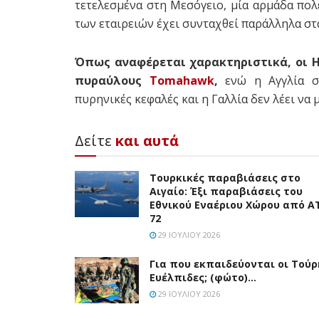
τετελεσμένα στη Μεσόγειο, μία αρμάδα πο
των εταιρειών έχει συνταχθεί παράλληλα στα
Όπως αναφέρεται χαρακτηριστικά, οι 
πυραύλους
Tomahawk
,
ενώ η Αγγλία σ
πυρηνικές κεφαλές και η Γαλλία δεν λέει να 
Δείτε
και αυτά
Τουρκικές παραβιάσεις στο
Αιγαίο: Έξι παραβιάσεις του
Εθνικού Εναέριου Χώρου από A
72
29 ΙΟΥΛΊΟΥ 2026
Για που εκπαιδεύονται οι Τούρ
Ευέλπιδες; (φώτο)…
29 ΙΟΥΛΊΟΥ 2026