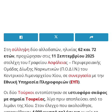
Στη
σύλληψη
δύο αλλοδαπών, ηλικίας
62 και 72
ετών
, προχώρησαν στις
11 Σεπτεμβρίου 2025
στελέχη του Γραφείου
Ασφάλεια
ς – Περιφερειακής
Ομάδας Δίωξης Ναρκωτικών (Π.Ο.Δ.Ι.Ν.) του
Κεντρικού Λιμεναρχείου Χίου, σε
συνεργασία
με την
Εθνική Υπηρεσία Πληροφοριών (
ΕΥΠ
)
.
Οι δύο
Τούρκοι
εντοπίστηκαν σε
ιστιοφόρο σκάφος
με σημαία
Τουρκία
ς
, λίγο πριν αποπλεύσει από το
λιμάνι της Χίου. Στον έλεγχο που ακολούθησε,
κατασχέθηκαν
4.000 κινητά τηλέφωνα
χωρίς τα