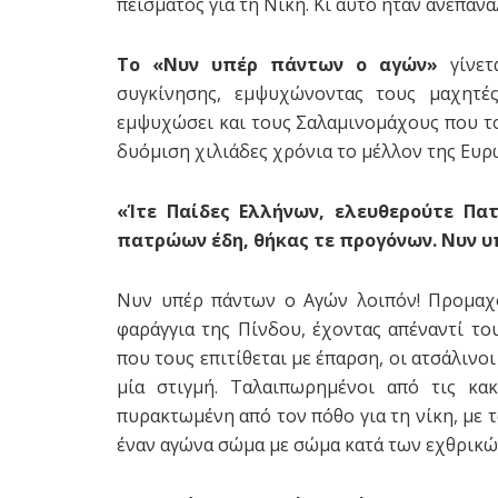
πείσματος για τη Νίκη. Κι αυτό ήταν ανεπανά
Το «Νυν υπέρ πάντων ο αγών»
γίνετ
συγκίνησης, εμψυχώνοντας τους μαχητέ
εμψυχώσει και τους Σαλαμινομάχους που το
δυόμιση χιλιάδες χρόνια το μέλλον της Ευρ
«Ίτε Παίδες Ελλήνων, ελευθερούτε Πατ
πατρώων έδη, θήκας τε προγόνων. Νυν υ
Νυν υπέρ πάντων ο Αγών λοιπόν! Προμαχο
φαράγγια της Πίνδου, έχοντας απέναντί το
που τους επιτίθεται με έπαρση, οι ατσάλινοι
μία στιγμή. Ταλαιπωρημένοι από τις κα
πυρακτωμένη από τον πόθο για τη νίκη, με τ
έναν αγώνα σώμα με σώμα κατά των εχθρικώ