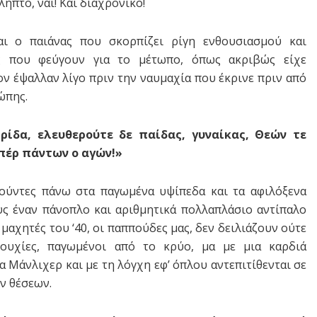
ληπτο, ναι! Και διαχρονικό!
αι ο παιάνας που σκορπίζει ρίγη ενθουσιασμού και
ς που φεύγουν για το μέτωπο, όπως ακριβώς είχε
ν έψαλλαν λίγο πριν την ναυμαχία που έκρινε πριν από
ώπης.
ρίδα, ελευθερούτε δε παίδας, γυναίκας, Θεών τε
πέρ πάντων ο αγών!»
ύντες πάνω στα παγωμένα υψίπεδα και τα αφιλόξενα
υς έναν πάνοπλο και αριθμητικά πολλαπλάσιο αντίπαλο
 μαχητές του ‘40, οι παππούδες μας, δεν δειλιάζουν ούτε
κουχίες, παγωμένοι από το κρύο, μα με μια καρδιά
α Μάνλιχερ και με τη λόγχη εφ’ όπλου αντεπιτίθενται σε
ν θέσεων.