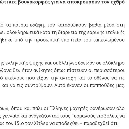
ώτικες βουνοκορφές για να αποκρούσουν τον εχθρό
ό τα πάτρια εδάφη, τον καταδιώκουν βαθιά μέσα στη
λει ολοκληρωτικά κατά τη διάρκεια της εαρινής ιταλικής
ιήθηκε υπό την προσωπική εποπτεία του ταπεινωμένου
ς ελληνικής ψυχής και οι Έλληνες έδειξαν σε ολόκληρο
 Άξονα δεν ήταν ανίκητες όπως πίστευαν οι περισσότεροι
ό εκείνους που είχαν την αντοχή και το σθένος να τις
 και να τις συντρίψουν. Αυτό έκαναν οι παππούδες μας.
ρών, όπου και πάλι οι Έλληνες μαχητές φανέρωσαν όλο
 γενναία και αναγκάζοντας τους Γερμανούς εισβολείς να
τον ίδιο τον Χίτλερ να αποδεχθεί – παραδεχθεί ότι: