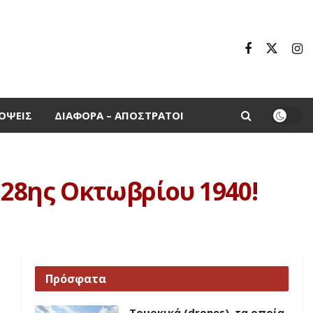
ΌΨΕΙΣ
ΔΙΆΦΟΡΑ – ΑΠΌΣΤΡΑΤΟΙ
ς 28ης Οκτωβρίου 1940!
Πρόσφατα
Τουρκικά (drones), τα οποία