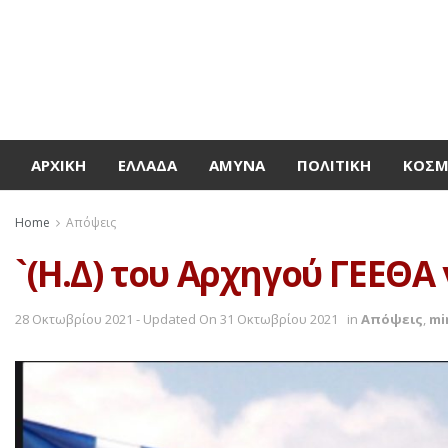
ΑΡΧΙΚΉ
ΕΛΛΆΔΑ
ΆΜΥΝΑ
ΠΟΛΙΤΙΚΉ
ΚΌΣ
Home
Απόψεις
`(Η.Δ) του Αρχηγού ΓΕΕΘΑ
28 Οκτωβρίου 2021 - Updated On 31 Οκτωβρίου 2021
in
Απόψεις
,
mi