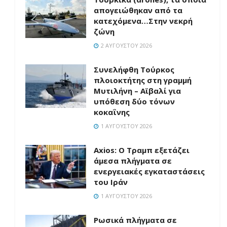
απογειώθηκαν από τα
κατεχόμενα…Στην νεκρή
ζώνη
2 ΑΥΓΟΎΣΤΟΥ 2026
Συνελήφθη Τούρκος
πλοιοκτήτης στη γραμμή
Μυτιλήνη – Αϊβαλί για
υπόθεση δύο τόνων
κοκαΐνης
1 ΑΥΓΟΎΣΤΟΥ 2026
Axios: Ο Τραμπ εξετάζει
άμεσα πλήγματα σε
ενεργειακές εγκαταστάσεις
του Ιράν
1 ΑΥΓΟΎΣΤΟΥ 2026
Ρωσικά πλήγματα σε