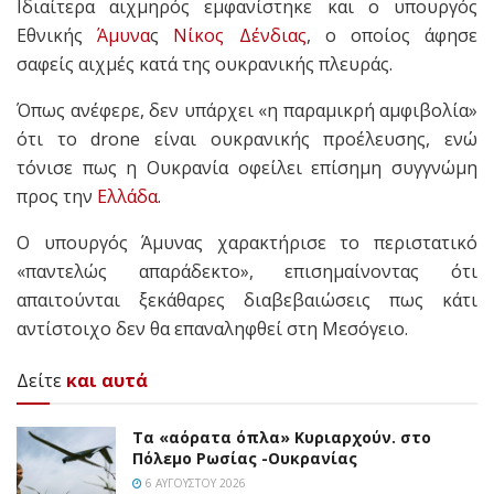
Ιδιαίτερα αιχμηρός εμφανίστηκε και ο υπουργός
Εθνικής
Άμυνα
ς
Νίκος Δένδιας
, ο οποίος άφησε
σαφείς αιχμές κατά της ουκρανικής πλευράς.
Όπως ανέφερε, δεν υπάρχει «η παραμικρή αμφιβολία»
ότι το drone είναι ουκρανικής προέλευσης, ενώ
τόνισε πως η Ουκρανία οφείλει επίσημη συγγνώμη
προς την
Ελλάδα
.
Ο υπουργός Άμυνας χαρακτήρισε το περιστατικό
«παντελώς απαράδεκτο», επισημαίνοντας ότι
απαιτούνται ξεκάθαρες διαβεβαιώσεις πως κάτι
αντίστοιχο δεν θα επαναληφθεί στη Μεσόγειο.
Δείτε
και αυτά
Τα «αόρατα όπλα» Κυριαρχούν. στο
Πόλεμο Ρωσίας -Ουκρανίας
6 ΑΥΓΟΎΣΤΟΥ 2026