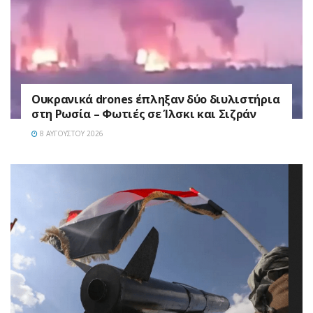
Ουκρανικά drones έπληξαν δύο διυλιστήρια
στη Ρωσία – Φωτιές σε Ίλσκι και Σιζράν
8 ΑΥΓΟΎΣΤΟΥ 2026