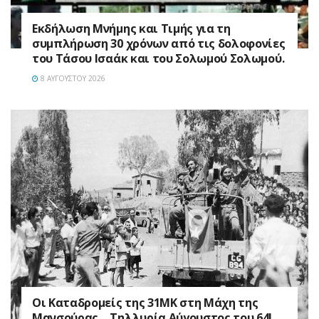
Εκδήλωση Μνήμης και Τιμής για τη
συμπλήρωση 30 χρόνων από τις δολοφονίες
του Τάσου Ισαάκ και του Σολωμού Σολωμού.
8 ΑΥΓΟΎΣΤΟΥ 2026
Οι Καταδρομείς της 31ΜΚ στη Mάχη της
Μανσούρας …Τηλλυρία Αύγουστος του 64!