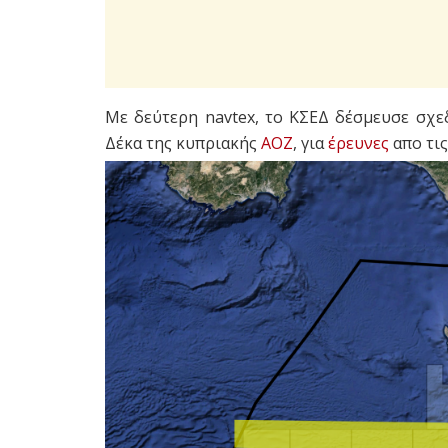
Με δεύτερη navtex, το ΚΣΕΔ δέσμευσε σχε
Δέκα της κυπριακής
ΑΟΖ
, για
έρευνες
απο τις