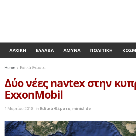
ΑΡΧΙΚΉ
ΕΛΛΆΔΑ
ΆΜΥΝΑ
ΠΟΛΙΤΙΚΉ
ΚΌΣ
Home
Ειδικά Θέματα
Δύο νέες navtex στην κυπ
ExxonMοbil
1 Μαρτίου 2018
in
Ειδικά Θέματα
,
minislide