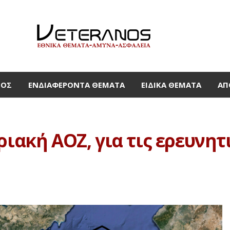
ΜΟΣ
ΕΝΔΙΑΦΈΡΟΝΤΑ ΘΈΜΑΤΑ
ΕΙΔΙΚΆ ΘΈΜΑΤΑ
ΑΠ
ριακή ΑΟΖ, για τις ερευνητ