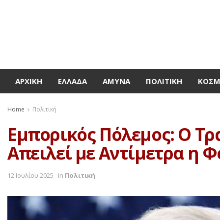
ΑΡΧΙΚΉ
ΕΛΛΆΔΑ
ΆΜΥΝΑ
ΠΟΛΙΤΙΚΉ
ΚΌΣ
Home
Πολιτική
Εμπορικός Πόλεμος: Ο Τρ
Απειλεί με Αντίμετρα η Φ
12 Ιουλίου 2025
in
Πολιτική