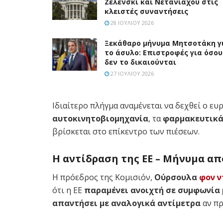
Ζελένσκι και Νετανιάχου στις
κλειστές συναντήσεις
28 ΙΟΥΛΊΟΥ 2026
Ξεκάθαρο μήνυμα Μητσοτάκη γ
το άσυλο: Επιστροφές για όσου
δεν το δικαιούνται
27 ΙΟΥΛΊΟΥ 2026
Ιδιαίτερο πλήγμα αναμένεται να δεχθεί ο ευ
αυτοκινητοβιομηχανία
, τα
φαρμακευτικά
βρίσκεται στο επίκεντρο των πιέσεων.
Η αντίδραση της ΕΕ – Μήνυμα απ
Η πρόεδρος της Κομισιόν,
Ούρσουλα
φον ν
ότι η ΕΕ
παραμένει ανοιχτή σε συμφωνία 
απαντήσει με αναλογικά αντίμετρα
αν πρ