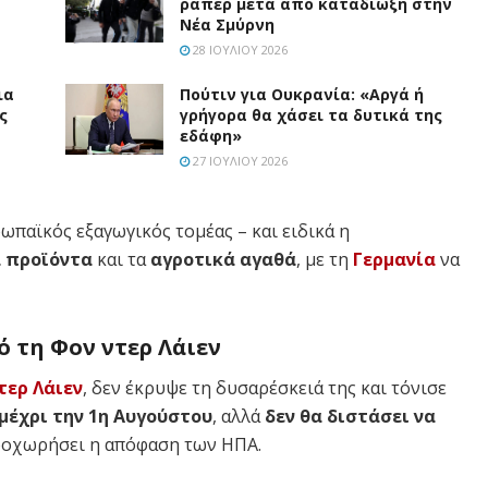
ράπερ μετά από καταδίωξη στην
Νέα Σμύρνη
28 ΙΟΥΛΊΟΥ 2026
ια
Πούτιν για Ουκρανία: «Αργά ή
ς
γρήγορα θα χάσει τα δυτικά της
εδάφη»
27 ΙΟΥΛΊΟΥ 2026
ρωπαϊκός εξαγωγικός τομέας – και ειδικά η
 προϊόντα
και τα
αγροτικά αγαθά
, με τη
Γερμανία
να
ό τη Φον ντερ Λάιεν
τερ Λάιεν
, δεν έκρυψε τη δυσαρέσκειά της και τόνισε
μέχρι την 1η Αυγούστου
, αλλά
δεν θα διστάσει να
οχωρήσει η απόφαση των ΗΠΑ.