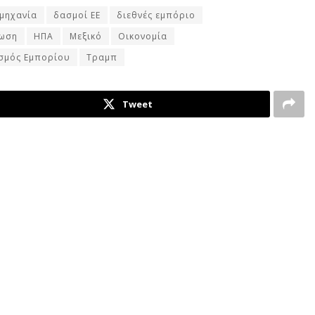
μηχανία
δασμοί ΕΕ
διεθνές εμπόριο
νωση
ΗΠΑ
Μεξικό
Οικονομία
σμός Εμπορίου
Τραμπ
Tweet