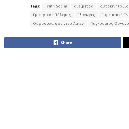
Tags:
Truth Social
αντίμετρα
αυτοκινητοβιο
Εμπορικός Πόλεμος
Εξαγωγές
Ευρωπαϊκή Έ
Ούρσουλα φον ντερ Λάιεν
Παγκόσμιος Οργανι
Share