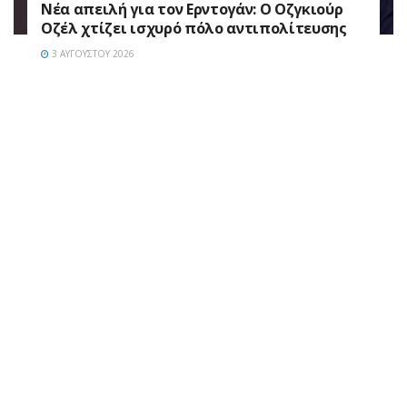
Νέα απειλή για τον Ερντογάν: Ο Οζγκιούρ
Οζέλ χτίζει ισχυρό πόλο αντιπολίτευσης
3 ΑΥΓΟΎΣΤΟΥ 2026