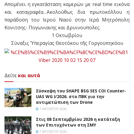
Απομένει η εγκατάσταση καμερών με real time εικόνα
και καταγραφέα…Ακολούθως δια πρωτοκόλλου η
παράδοση του Ιερού Ναού στην Ιερά Μητρόπολη
Κονιτσης- Πογωνιανης και Δρυινουπολες.
1 Οκτωβρίου
Σύναξις Ὑπεραγίας Θεοτόκου τῆς Γοργοϋπηκόου
Δείτε
και αυτά
Σύσκεψη του SHAPE BSG SES COI Counter-
UAS WG I/2026. στο ΠΒΚ για την
αντιμετώπιση των Drone
7 ΑΥΓΟΎΣΤΟΥ 2026
Στις 08 Σεπτεμβρίου 2026 η κατάταξη
των Επιτυχόντων στη ΣΜΥ
7 ΑΥΓΟΎΣΤΟΥ 2026