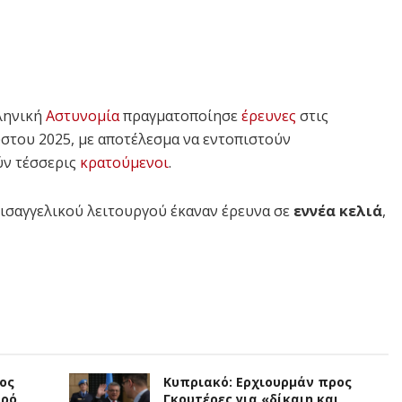
λληνική
Αστυνομία
πραγματοποίησε
έρευνες
στις
στου 2025, με αποτέλεσμα να εντοπιστούν
ύν τέσσερις
κρατούμενοι
.
εισαγγελικού λειτουργού έκαναν έρευνα σε
εννέα κελιά
,
ος
Κυπριακό: Ερχιουρμάν προς
αρό
Γκουτέρες για «δίκαιη και