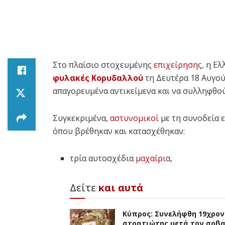
Στο πλαίσιο στοχευμένης
επιχείρηση
ς, η Ε
φυλακές Κορυδαλλού
τη Δευτέρα 18 Αυγού
απαγορευμένα αντικείμενα και να συλληφθο
Συγκεκριμένα,
αστυνομικοί
με τη συνοδεία 
όπου βρέθηκαν και κατασχέθηκαν:
τρία αυτοσχέδια
μαχαίρι
α,
Δείτε
και αυτά
Κύπρος: Συνελήφθη 19χρον
στρατιώτης μετά τον σοβ