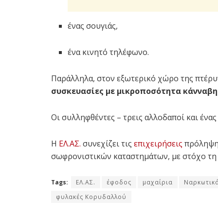
ένας σουγιάς,
ένα κινητό τηλέφωνο.
Παράλληλα, στον εξωτερικό χώρο της πτέρ
συσκευασίες με μικροποσότητα κάνναβη
Οι συλληφθέντες – τρεις αλλοδαποί και ένα
Η
ΕΛ.ΑΣ.
συνεχίζει τις
επιχειρήσεις
πρόληψης
σωφρονιστικών καταστημάτων, με στόχο τη δ
Tags:
ΕΛ.ΑΣ.
έφοδος
μαχαίρια
Ναρκωτικ
φυλακές Κορυδαλλού