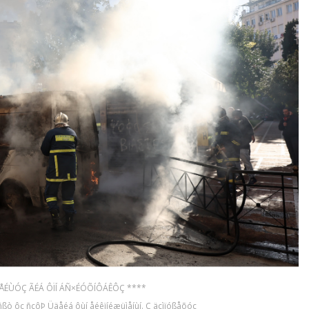
ÌÅÉÙÓÇ ÃÉÁ ÔÏÍ ÁÑ×ÉÓÕÍÔÁÊÔÇ ****
ò ôç ñçôÞ Üäåéá ôùí åéêïíéæüìåíùí. Ç äçìïóßåõóç