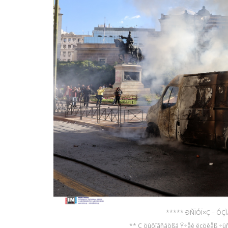
***** ÐÑÏÓÏ×Ç – ÓÇ
** Ç öùôïãñáößá Ý÷åé ëçöèåß ÷ùñß