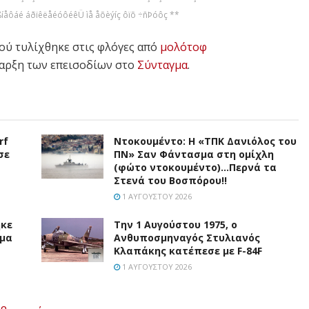
íåôáé áðïêëåéóôéêÜ ìå åõèýíç ôïõ ÷ñÞóôç **
ού τυλίχθηκε στις φλόγες από
μολότοφ
ναρξη των επεισοδίων στο
Σύνταγμα
.
rf
Ντοκουμέντο: H «ΤΠΚ Δανιόλος του
σε
ΠΝ» Σαν Φάντασμα στη ομίχλη
(φώτο ντοκουμέντο)…Περνά τα
Στενά του Βοσπόρου!!
1 ΑΥΓΟΎΣΤΟΥ 2026
ηκε
Την 1 Αυγούστου 1975, ο
ύμα
Ανθυποσμηναγός Στυλιανός
Κλαπάκης κατέπεσε με F-84F
1 ΑΥΓΟΎΣΤΟΥ 2026