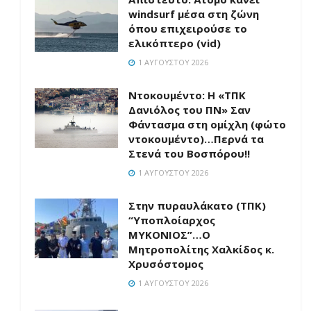
windsurf μέσα στη ζώνη
όπου επιχειρούσε το
ελικόπτερο (vid)
1 ΑΥΓΟΎΣΤΟΥ 2026
Ντοκουμέντο: H «ΤΠΚ
Δανιόλος του ΠΝ» Σαν
Φάντασμα στη ομίχλη (φώτο
ντοκουμέντο)…Περνά τα
Στενά του Βοσπόρου!!
1 ΑΥΓΟΎΣΤΟΥ 2026
Στην πυραυλάκατο (ΤΠΚ)
“Υποπλοίαρχος
ΜΥΚΟΝΙΟΣ”…Ο
Μητροπολίτης Χαλκίδος κ.
Χρυσόστομος
1 ΑΥΓΟΎΣΤΟΥ 2026