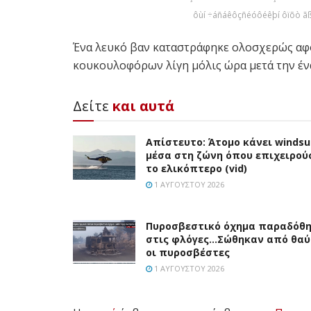
ôùí ÷áñáêôçñéóôéêþí ôïõò ãß
Ένα λευκό βαν καταστράφηκε ολοσχερώς αφ
κουκουλοφόρων λίγη μόλις ώρα μετά την έ
Δείτε
και αυτά
Απίστευτο: Άτομο κάνει windsu
μέσα στη ζώνη όπου επιχειρού
το ελικόπτερο (vid)
1 ΑΥΓΟΎΣΤΟΥ 2026
Πυροσβεστικό όχημα παραδόθ
στις φλόγες…Σώθηκαν από θα
οι πυροσβέστες
1 ΑΥΓΟΎΣΤΟΥ 2026