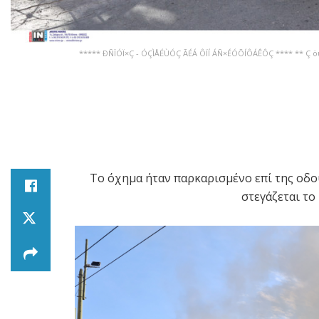
***** ÐÑÏÓÏ×Ç - ÓÇÌÅÉÙÓÇ ÃÉÁ ÔÏÍ ÁÑ×ÉÓÕÍÔÁÊÔÇ **** ** Ç öù
Το όχημα ήταν παρκαρισμένο επί της οδο
στεγάζεται το