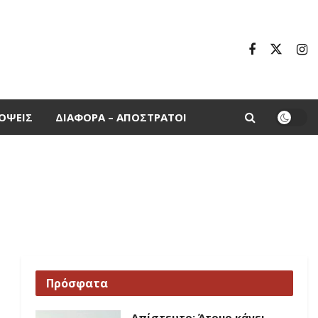
ΌΨΕΙΣ
ΔΙΆΦΟΡΑ – ΑΠΌΣΤΡΑΤΟΙ
Πρόσφατα
Απίστευτο: Άτομο κάνει