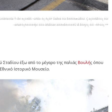
ôïãñáößá Ý÷åé ëçöèåß ÷ùñßò ôç ñçôÞ Üäåéá ôùí åéêïíéæüìåíùí. Ç äçìïóßåõóç ôùí
÷áñáêôçñéóôéêþí ôïõò ãßíåôáé áðïêëåéóôéêÜ ìå åõèýíç ôïõ ÷ñÞóôç **
ύ Σταδίου έξω από το μέγαρο της παλιάς
Βουλή
ς όπου
 Εθνικό Ιστορικό Μουσείο.