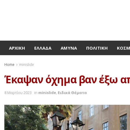
ΑΡΧΙΚΉ
ΕΛΛΆΔΑ
ΆΜΥΝΑ
ΠΟΛΙΤΙΚΉ
ΚΌΣ
Home
minislide
Έκαψαν όχημα βαν έξω α
8 Μαρτίου 2023
in
minislide
,
Ειδικά Θέματα