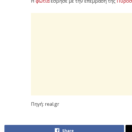
Η
φωτιά
έσβησε με την επέμβαση της
Πυροσ
Πηγή: real.gr
Share