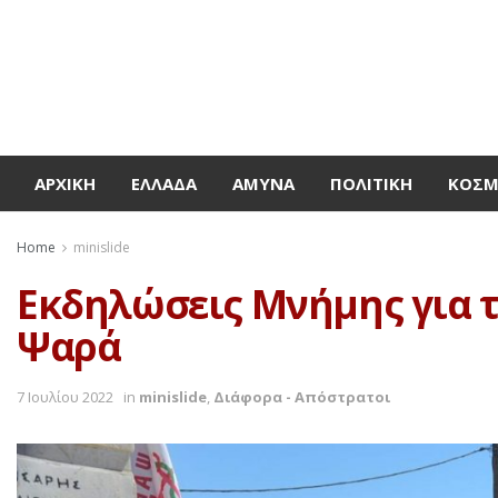
ΑΡΧΙΚΉ
ΕΛΛΆΔΑ
ΆΜΥΝΑ
ΠΟΛΙΤΙΚΉ
ΚΌΣ
Home
minislide
Εκδηλώσεις Μνήμης για τ
Ψαρά
7 Ιουλίου 2022
in
minislide
,
Διάφορα - Απόστρατοι