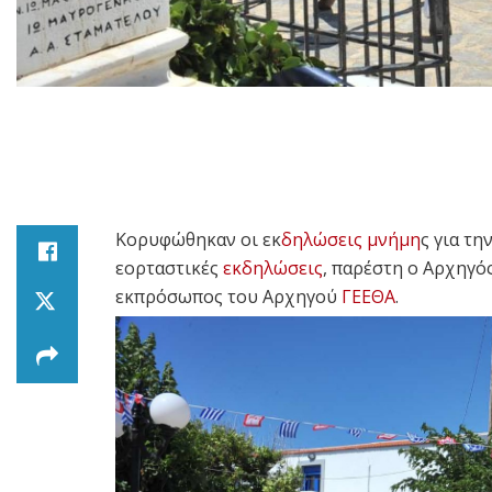
Kορυφώθηκαν οι εκ
δηλώσεις
μνήμη
ς για τη
εορταστικές
εκδηλώσεις
, παρέστη ο Αρχηγ
εκπρόσωπος του Αρχηγού
ΓΕΕΘΑ
.