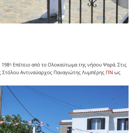
ν 198
Επέτειο από το Ολοκαύτωμα της νήσου Ψαρά. Στις
η
ός Στόλου Αντιναύαρχος Παναγιώτης Λυμπέρης
ΠΝ
ως