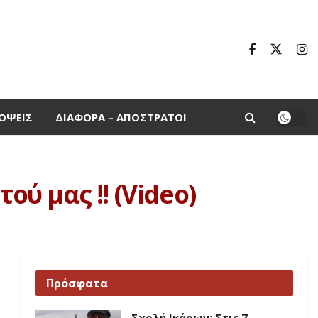
ΌΨΕΙΣ
ΔΙΆΦΟΡΑ – ΑΠΌΣΤΡΑΤΟΙ
ού μας !! (Video)
Πρόσφατα
Σχολή Ικάρων: Στις 7