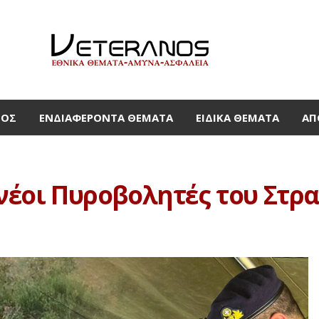
ΜΟΣ
ΕΝΔΙΑΦΈΡΟΝΤΑ ΘΈΜΑΤΑ
ΕΙΔΙΚΆ ΘΈΜΑΤΑ
ΑΠ
νέοι Πυροβολητές του Στρατ