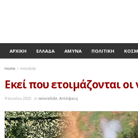
ΑΡΧΙΚΉ
ΕΛΛΆΔΑ
ΆΜΥΝΑ
ΠΟΛΙΤΙΚΉ
ΚΌΣ
Home
minislide
Εκεί που ετοιμάζονται οι 
9 Ιουνίου 2025
in
minislide
,
Απόψεις