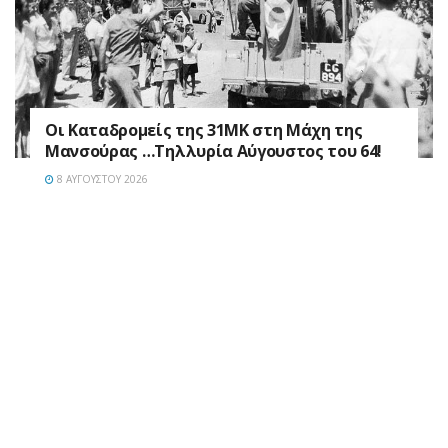
Οι Καταδρομείς της 31ΜΚ στη Mάχη της
Μανσούρας …Τηλλυρία Αύγουστος του 64!
8 ΑΥΓΟΎΣΤΟΥ 2026