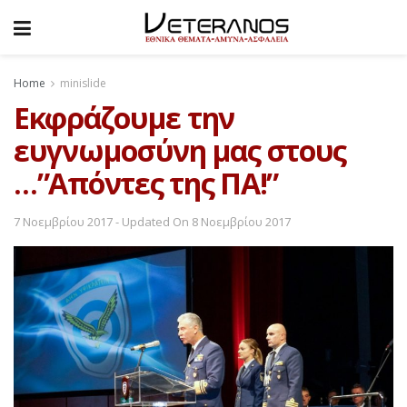
Home
minislide
Εκφράζουμε την
ευγνωμοσύνη μας στους
…”Απόντες της ΠΑ!”
7 Νοεμβρίου 2017 - Updated On 8 Νοεμβρίου 2017