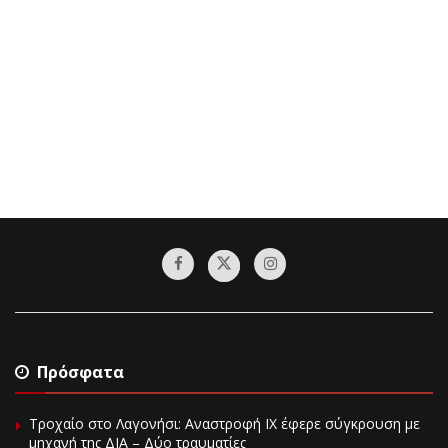
Πρόσφατα
Τροχαίο στο Λαγονήσι: Αναστροφή ΙΧ έφερε σύγκρουση με
μηχανή της ΔΙΑ – Δύο τραυματίες