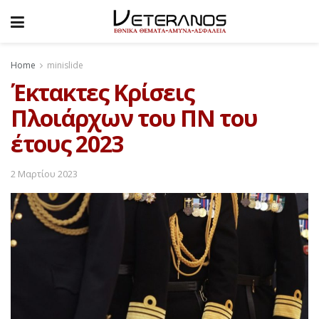
Home
minislide
Έκτακτες Κρίσεις
Πλοιάρχων του ΠΝ του
έτους 2023
2 Μαρτίου 2023