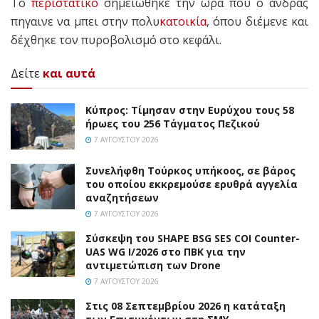
Το
περιστατικό
σημειώθηκε την ώρα που ο άνδρας
πηγαινε να μπει στην πολυ
κατοικία
, όπου διέμενε και
δέχθηκε τον πυροβολισμό στο κεφάλι.
Δείτε
και αυτά
Κύπρος: Τίμησαν στην Ευρύχου τους 58
ήρωες του 256 Τάγματος Πεζικού
7 ΑΥΓΟΎΣΤΟΥ 2026
Συνελήφθη Τούρκος υπήκοος, σε βάρος
του οποίου εκκρεμούσε ερυθρά αγγελία
αναζητήσεων
7 ΑΥΓΟΎΣΤΟΥ 2026
Σύσκεψη του SHAPE BSG SES COI Counter-
UAS WG I/2026 στο ΠΒΚ για την
αντιμετώπιση των Drone
7 ΑΥΓΟΎΣΤΟΥ 2026
Στις 08 Σεπτεμβρίου 2026 η κατάταξη