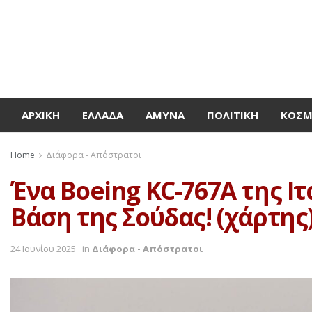
ΑΡΧΙΚΉ
ΕΛΛΆΔΑ
ΆΜΥΝΑ
ΠΟΛΙΤΙΚΉ
ΚΌΣ
Home
Διάφορα - Απόστρατοι
Ένα Boeing KC-767A της 
Βάση της Σούδας! (χάρτης
24 Ιουνίου 2025
in
Διάφορα - Απόστρατοι