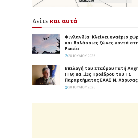
Δείτε
και αυτά
Φινλανδία: Κλείνει εναέριο χώ
και θαλάσσιες ζώνες κοντά στ
Ρωσία
28 ΙΟΥΛΊΟΥ 2026
Επιλογή του Σταύρου Γατή Ανχ
(ΤΘ) εα…Ώς Προέδρου του ΤΣ
Παραρτήματος ΕΑΑΣ Ν. Λάρισας
28 ΙΟΥΛΊΟΥ 2026