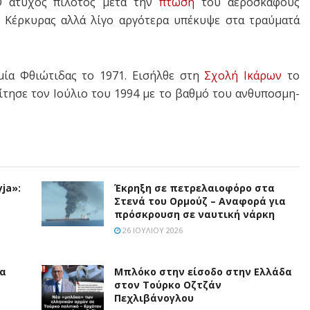
Ο άτυχος πιλότος μετά την
πτώση
του αεροσκάφους
Κέρκυρας αλλά λίγο αργότερα υπέκυψε στα τραύματά
ία Φθιώτιδας το 1971. Εισήλθε στη
Σχολή Ικάρων
το
ίτησε τον Ιούλιο του 1994 με το βαθμό του ανθυπο­σμη­
ja»:
Έκρηξη σε πετρελαιοφόρο στα
Στενά του Ορμούζ – Αναφορά για
πρόσκρουση σε ναυτική νάρκη
26 ΙΟΥΛΊΟΥ 2026
ια
Μπλόκο στην είσοδο στην Ελλάδα
στον Τούρκο Οζτζάν
Πεχλιβάνογλου