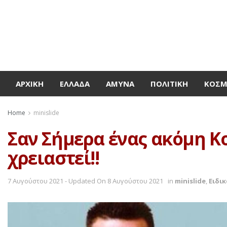
ΑΡΧΙΚΉ
ΕΛΛΆΔΑ
ΆΜΥΝΑ
ΠΟΛΙΤΙΚΉ
ΚΌΣ
Home
minislide
Σαν Σήμερα ένας ακόμη Κ
χρειαστεί!!
7 Αυγούστου 2021 - Updated On 8 Αυγούστου 2021
in
minislide
,
Ειδι