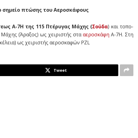
 σημείο πτώσης του Αεροσκάφους
εως Α-7Η της 115 Πτέρυγας Μάχης (
Σούδα
) και το­πο­
 Μά­χης (Άραξος) ως χειριστής στα
αεροσκάφη
Α-7Η. Στη
κέλεια) ως χειριστής αεροσκαφών PZL
Tweet