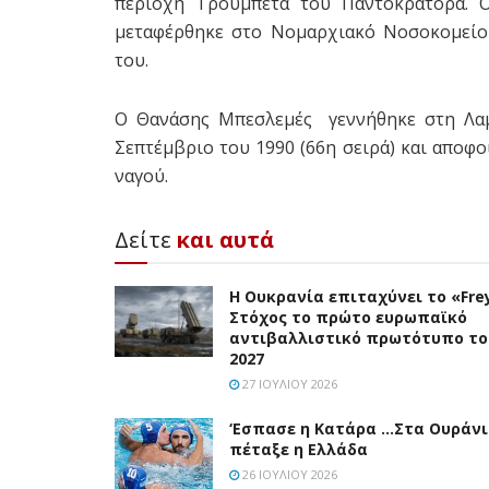
περιοχή Τρουμπέτα του Παντοκράτορα. 
μεταφέρθηκε στο Νομαρχιακό Νοσοκομείο 
του.
Ο Θανάσης Μπεσλεμές γεννήθηκε στη Λαμ
Σεπτέμβριο του 1990 (66η σειρά) και αποφο
ναγού.
Δείτε
και αυτά
Η Ουκρανία επιταχύνει το «Frey
Στόχος το πρώτο ευρωπαϊκό
αντιβαλλιστικό πρωτότυπο το
2027
27 ΙΟΥΛΊΟΥ 2026
‘Eσπασε η Κατάρα …Στα Ουράν
πέταξε η Ελλάδα
26 ΙΟΥΛΊΟΥ 2026