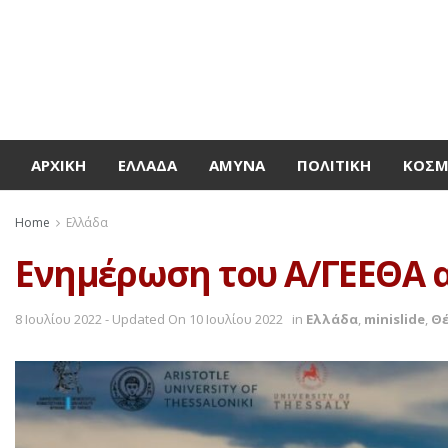
ΑΡΧΙΚΉ
ΕΛΛΆΔΑ
ΆΜΥΝΑ
ΠΟΛΙΤΙΚΉ
ΚΌΣ
Home
Ελλάδα
Ενημέρωση του Α/ΓΕΕΘΑ α
8 Ιουλίου 2022 - Updated On 10 Ιουλίου 2022
in
Ελλάδα
,
minislide
,
Θέ