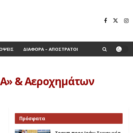
ΌΨΕΙΣ
ΔΙΆΦΟΡΑ – ΑΠΌΣΤΡΑΤΟΙ
ΤΑ» & Aεροχημάτων
Πρόσφατα
Τραμπ προς Ιράν: Συμφωνία