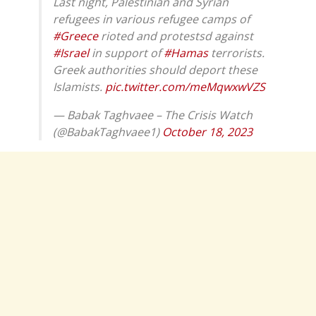
Last night, Palestinian and Syrian
refugees in various refugee camps of
#Greece
rioted and protestsd against
#Israel
in support of
#Hamas
terrorists.
Greek authorities should deport these
Islamists.
pic.twitter.com/meMqwxwVZS
— Babak Taghvaee – The Crisis Watch
(@BabakTaghvaee1)
October 18, 2023