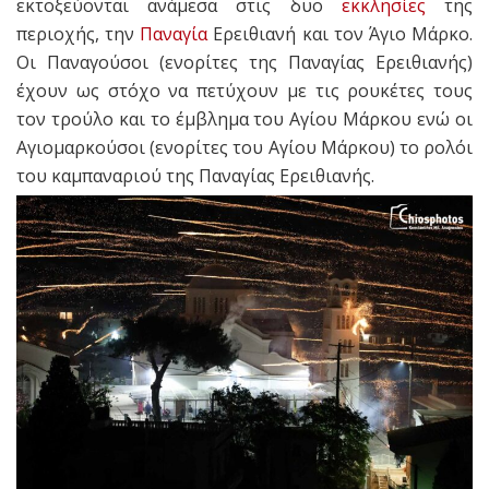
εκτοξεύονται ανάμεσα στις δυο
εκκλησίες
της
περιοχής, την
Παναγία
Ερειθιανή και τον Άγιο Μάρκο.
Οι Παναγούσοι (ενορίτες της Παναγίας Ερειθιανής)
έχουν ως στόχο να πετύχουν με τις ρουκέτες τους
τον τρούλο και το έμβλημα του Αγίου Μάρκου ενώ οι
Αγιομαρκούσοι (ενορίτες του Αγίου Μάρκου) το ρολόι
του καμπαναριού της Παναγίας Ερειθιανής.