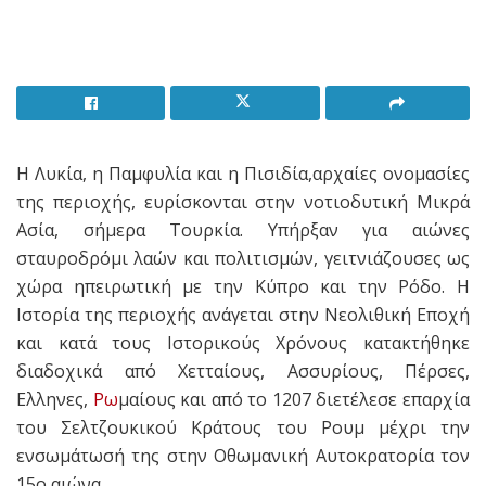
Η Λυκία, η Παμφυλία και η Πισιδία,αρχαίες ονομασίες
της περιοχής, ευρίσκονται στην νοτιοδυτική Μικρά
Ασία, σήμερα Τουρκία. Υπήρξαν για αιώνες
σταυροδρόμι λαών και πολιτισμών, γειτνιάζουσες ως
χώρα ηπειρωτική με την Κύπρο και την Ρόδο. Η
Ιστορία της περιοχής ανάγεται στην Νεολιθική Εποχή
και κατά τους Ιστορικούς Χρόνους κατακτήθηκε
διαδοχικά από Χετταίους, Ασσυρίους, Πέρσες,
Ελληνες,
Ρω
μαίους και από το 1207 διετέλεσε επαρχία
του Σελτζουκικού Κράτους του Ρουμ μέχρι την
ενσωμάτωσή της στην Οθωμανική Αυτοκρατορία τον
15ο αιώνα.