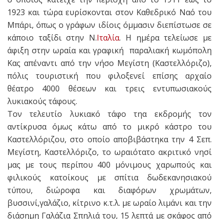
1923 και τώρα ευρίσκονται στον Καθεδρικό Ναό του
Μπάρι, όπως ο γράφων ιδίοις όμμασιν διεπίστωσε σε
κάποιο ταξίδι στην Ν.
Ιταλία
. Η ημέρα τελείωσε με
άφιξη στην ωραία και γραφική παραλιακή κωμόπολη
Κας απέναντι από την νήσο Μεγίστη (Καστελλόριζο),
πόλις τουριστική που φιλοξενεί επίσης αρχαίο
θέατρο 4000 θέσεων και τρεις εντυπωσιακούς
λυκιακούς τάφους.
Τον τελευτίο λυκιακό τάφο τηα εκδρομής τον
αντίκρυσα όμως κάτω από το μικρό κάστρο του
Καστελλόριζου, στο οποίο αποβιβάστηκα την 4 Σεπ.
Μεγίστη, Καστελλόριζο, το ωραιότατο ακριτικό νησί
μας με τους περίπου 400 μόνιμους χαρωπούς και
φιλικούς κατοίκους με σπίτια δωδεκανησιακού
τύπου, διώροφα και διαφόρων χρωμάτων,
βυσσινί,γαλάζιο, κίτρινο κ.τ.λ. με ωραίο λιμάνι και την
διάσημη Γαλάζια Σπηλιά του, 15 λεπτά με σκάφος από