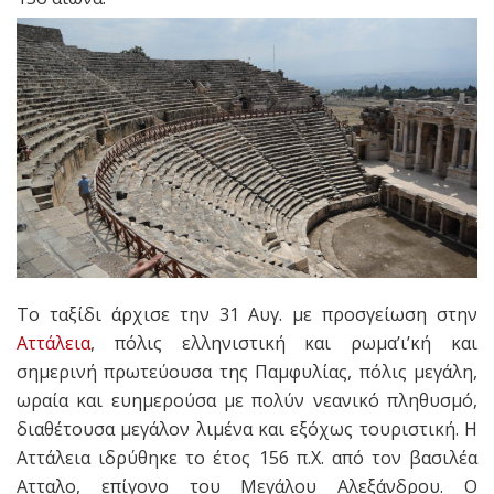
Το ταξίδι άρχισε την 31 Αυγ. με προσγείωση στην
Αττάλεια
, πόλις ελληνιστική και ρωμα’ι’κή και
σημερινή πρωτεύουσα της Παμφυλίας, πόλις μεγάλη,
ωραία και ευημερούσα με πολύν νεανικό πληθυσμό,
διαθέτουσα μεγάλον λιμένα και εξόχως τουριστική. Η
Αττάλεια ιδρύθηκε το έτος 156 π.Χ. από τον βασιλέα
Ατταλο, επίγονο του Μεγάλου Αλεξάνδρου. Ο