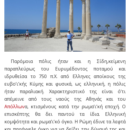
Παρόμοια πόλις ήταν και η Σίδη,κείμενη
παραπλεύρως του Ευρυμέδοντος ποταμού και
ιδρυθείσα το 750 π.Χ. από Ελληνες αποίκους της
ευβο’ι’κής Κύμης και φυσικά, ως ελληνική, η πόλις
ήταν παραλιακή. Χαρακτηριστικό της είναι ό’τι
απέμεινε από τους ναούς της Αθηνάς και του
Απόλλων
α, κτισμένους κατά την ρωμα’ι’κή εποχή. Ο
επισκέπτης θα δει παντού τα ίδια. Ελληνική
κομψότητα και ρωμα’ι’κό όγκο. Η Ρώμη έδινε τα λεφτά
και παρήγγελε όγκο για να δείξει την δύναμή της και