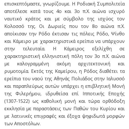
επισκεπτόμαστε, γνωρίζουμε. Η Ροδιακή Συμπολιτεία
αποτέλεσε κατά τους 4ο και 3ο π.Χ. αιώνα ισχυρό
ναυτικό κράτος και με σύμβολο της ισχύος τον
Κολοσσό της. Οι Δωριείς που τον 8ο αιώνα π.Χ.
αποίκισαν την Ρόδο έκτισαν τις πόλεις Ρόδο, Ψίνθο
και Κάμειρο με χαρακτηριστικά ερείπια να υπάρχουν
στην τελευταία. Η Κάμειρος εξελίχθη σε
χαρακτηριστική ελληνιστική πόλη τον 3ο π.Χ. αιώνα
με καλογραμμένη ακόμη αρχιτεκτονική και
ρυμοτομία. Εκτός της Καμείρου, η Ρόδος διαθέτει τα
ερείπια του ναού της Αθηνάς Πολιάδος στην Ιαλυσσό
και παραπλεύρως αυτών υπάρχει η επιβλητική Μονή
της Φιλερήμου, ιδρυθείσα επί Ιπποτικής Εποχής
(1307-1522) ως καθολική μονή και τώρα ορθόδοξη
εκκλησία με παραστάσεις των Παθών του Κυρίου και
με λατινικές επιγραφές και έξοχα ψηφιδωτά μορφών
των Αποστόλων.