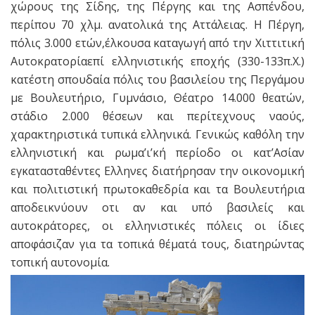
χώρους της Σίδης, της Πέργης και της Ασπένδου,
περίπου 70 χλμ. ανατολικά της Αττάλειας. Η Πέργη,
πόλις 3.000 ετών,έλκουσα καταγωγή από την Χιττιτική
Αυτοκρατορίαεπί ελληνιστικής εποχής (330-133π.Χ.)
κατέστη σπουδαία πόλις του βασιλείου της Περγάμου
με Βουλευτήριο, Γυμνάσιο, Θέατρο 14.000 θεατών,
στάδιο 2.000 θέσεων και περίτεχνους ναούς,
χαρακτηριστικά τυπικά ελληνικά. Γενικώς καθόλη την
ελληνιστική και ρωμα’ι’κή περίοδο οι κατ’Ασίαν
εγκατασταθέντες Ελληνες διατήρησαν την οικονομική
και πολιτιστική πρωτοκαθεδρία και τα Βουλευτήρια
αποδεικνύουν οτι αν και υπό βασιλείς και
αυτοκράτορες, οι ελληνιστικές πόλεις οι ίδιες
αποφάσιζαν για τα τοπικά θέματά τους, διατηρώντας
τοπική αυτονομία.