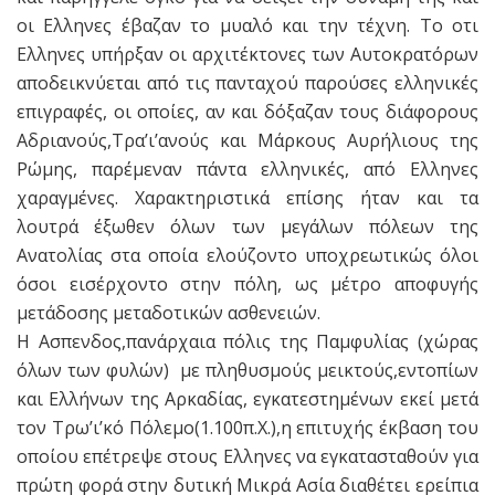
οι Ελληνες έβαζαν το μυαλό και την τέχνη. Το οτι
Ελληνες υπήρξαν οι αρχιτέκτονες των Αυτοκρατόρων
αποδεικνύεται από τις πανταχού παρούσες ελληνικές
επιγραφές, οι οποίες, αν και δόξαζαν τους διάφορους
Αδριανούς,Τρα’ι’ανούς και Μάρκους Αυρήλιους της
Ρώμης, παρέμεναν πάντα ελληνικές, από Ελληνες
χαραγμένες. Χαρακτηριστικά επίσης ήταν και τα
λουτρά έξωθεν όλων των μεγάλων πόλεων της
Ανατολίας στα οποία ελούζοντο υποχρεωτικώς όλοι
όσοι εισέρχοντο στην πόλη, ως μέτρο αποφυγής
μετάδοσης μεταδοτικών ασθενειών.
Η Ασπενδος,πανάρχαια πόλις της Παμφυλίας (χώρας
όλων των φυλών) με πληθυσμούς μεικτούς,εντοπίων
και Ελλήνων της Αρκαδίας, εγκατεστημένων εκεί μετά
τον Τρω’ι’κό Πόλεμο(1.100π.Χ.),η επιτυχής έκβαση του
οποίου επέτρεψε στους Ελληνες να εγκατασταθούν για
πρώτη φορά στην δυτική Μικρά Ασία διαθέτει ερείπια