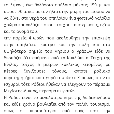
το λιμάνι, ένα θαλάσσιο σπήλαιο μήκους 150 μ. και
ύψους 70 μ. και με τον ήλιο στην μικρή του είσοδο να
να δίνει στα νερά του σπηλαίου ένα φωτεινό γαλάζιο
χρώμα και γαλάζιες στους τοίχους αποχρώσεις, εξ’ου
και το όνομά του.
την πορεία 4 ωρών που ακολούθησε την επίσκεψη
στην σπηλιά,το κάστρο και την πόλη και στο
υψηλότερο σημείο του νησιού ο γράφων είδε να
δεσπόζει ό’τι απέμεινε από τα Κυκλώπεια Τείχη της
Βίγλας, τοίχος 5 μέτρων κυκλικός κτισμένος με
πέτρες ζυγίζουσες τόνους, κάποτε ροδιακό
παρατηρητήριο και οχυρό του 4ου π.Χ. αιώνα, όταν οι
ισχυροί τότε Ρόδιοι ήθελαν να ελέγχουν το πέρασμα
Μεγίστης-Λυκίας, πέρασμα πειρατών.
Η Ρόδος είναι το μεγαλύτερο νησί της Δωδεκανήσου
και κάθε χρόνο βουλιάζει από τον πολύν τουρισμό,
όπως οι περισσότεροι από εμάς που την