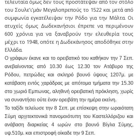
τελευταία όμως δεν τους προστάτεψαν από τον στόλο
του Σουλε’ι’μάν Μεγαλοπρεπούς το 1522 και μετά από
συμφωνία εγκατέλειψαν την Ρόδο για την Μάλτα. Οι
ατυχείς όμως Δωδεκανήσιοι έπρεπε να περιμένουν
600 χρόνια για να ξαναβρούν την ελευθερία τους
μέχρι το 1948, οπότε η Δωδεκάνησος αποδόθηκε στην
Ελλάδα.
Ο γράφων έκανε και το ορειβατικό του καθήκον την 7 Σεπ.
ανεβαίνοντας από 10.30 έως 12.30 τον Ατάβυρο της
Ρόδου, πετρώδες και σκληρό βουνό ύψους 1207μ. με
κατάβαση εντός χαράδρας με απότομα τμήματα την 15.30
στο χωριό Εμπωνας, αληθινή ορειβατική πρόκληση, χωρίς
να συναντήσει ούτε έναν ορειβάτη την ημέρα εκείνη.
Το ταξίδι τελείωσε την 8 Σεπ. με επίσκεψη στην ωραιότατη
Σύμη αρχιτεκτονικά πανομοιότυπη του Καστελλόριζου και
ανάβαση διαρκείας 4 ωρών στο βουνό Βίγλα Σύμης,
υψ.510μ. και επιστροφή οίκαδε την 9 Σεπ.