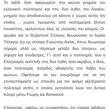
Το ταξίδι ήταν αφιερωμένο στα αιώνια μνημεία του
ελληνικού πολιτισμού και στις δυο όχθες του Αιγαίου,
μνημεία που αποδεικνύουν οτι κάποτε ο χώρος αυτός ήτν
ενιαίος , χώρος τιμώμενος από εκατομμύρια ξένους
επισκέπτες, ομιλούντων όλες τις γλώσσες του κόσμου.​ ​Οι ​
αρχαίοι και οι Βυζαντινοί Ελληνες θεωρούσαν το Αιγαίο
Πέλαγος όχι ως σύνορο Ευρώπης-Ασίας, όπως θεωρούμε
σήμερα, αλλά ως πέρασμα μεταξύ δυο ηπείρων, ως
γέφυρα και σύνδεσμος. Γ’ι αυτό και ο πολιτισμός που ο
Ελληνισμός ανέπτυξε στις δυο όχθες ήταν ακριβώς ο ίδιος,
ήταν πολιτισμός πατρίδος αδιαίρετης στο διάβα των
αιώνων. Οφείλουμε να τον γνωρίζουμε και να τον
επισκεπτόμαστε ως σπονδή ​για τον ακόμη αξεπέραστο
πολιτισμό αυτόν, ο οποίος εκπολίτισε όλον τον Δυτικό
Κόσμο μέσω Ρώμης και Βατικανού
.
Κλείνοντας, οφείλω να ευχαριστήσω την εταιρία ταξιδίων