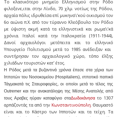
Το κλασικότερο μνημείο Ελληνισμού στην Ρόδο
φιλοξενε,ιται στην Λίνδο, 70 χλμ. νοτίως της Ρόδου,
αρχαία πόλις ιδρυθείσα επί μυκηνα’ι’κού οικισμού​ ​τον
6ο αιώνα π.Χ. από τον τύραννο Κλεόβουλο τον Ρόδιο
με ύψιστη ακμή κατά τα ελληνιστικά και ρωμα’ι’κά
χρόνια. ​Ιταλοί κατά την Ιταλοκρατία (1911-1944),
Δανοί αρχαιολόγοι μετέπειτα και το ελληνικό
Υπουργείο Πολιτισμού μετά το 1985​ ανέδειξαν ​και ​
συντήρησαν τον αρχαιολογικό χώρο, τόπο έλξης
χιλιάδων τουριστών κατ’ έτος.
Η Ρόδος μετά τα βυζαντινά χρόνια έπεσε στα χέρια των
Ιπποτών του Νοσοκομείου (Hospitaliers), ιπποτικό παπικό
Τάγμακατά τις Σταυροφορίες, οι οποίοι μετά το τέλος της
Outremer και την ανακατάληψη της Μέσης Ανατολής από
το 1307
τους Αραβες ηύραν καταφύγιο στα
Δωδεκάνησα
αρπάζοντάς τα από την
Κωνσταντινούπολη
. Θαυμαστό
είναι και το Κάστρο των Ιπποτών και τα τείχη. Τα