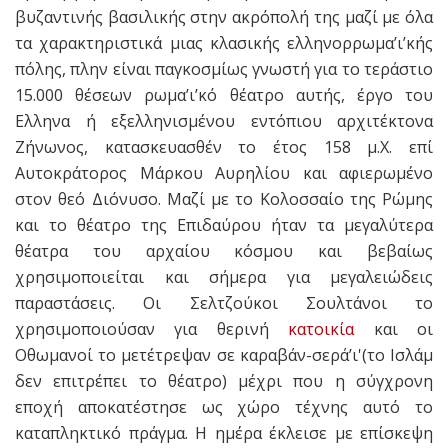
βυζαντινής βασιλικής στην ακρόπολή της μαζί με όλα
τα χαρακτηριστικά μιας κλασικής ελληνορρωμα’ι’κής
πόλης, πλην είναι παγκοσμίως γνωστή για το τεράστιο
15.000 θέσεων ρωμα’ι’κό θέατρο αυτής, έργο του
Ελληνα ή εξελληνισμένου εντόπιου αρχιτέκτονα
Ζήνωνος, κατασκευασθέν το έτος 158 μ.Χ. επί
Αυτοκράτορος Μάρκου Αυρηλίου και αφιερωμένο
στον θεό Διόνυσο. Μαζί με το Κολοσσαίο της Ρώμης
και το θέατρο της Επιδαύρου ήταν τα μεγαλύτερα
θέατρα του αρχαίου κόσμου και βεβαίως
χρησιμοποιείται και σήμερα για μεγαλειώδεις
παραστάσεις. Οι Σελτζούκοι Σουλτάνοι το
χρησιμοποιούσαν για θερινή
κατοικία
και οι
Οθωμανοί το μετέτρεψαν σε καραβάν-σερά’ι'(το Ισλάμ
δεν επιτρέπει το θέατρο) μέχρι που η σύγχρονη
εποχή αποκατέστησε ως χώρο τέχνης αυτό το
καταπληκτικό πράγμα. Η ημέρα έκλεισε με επίσκεψη