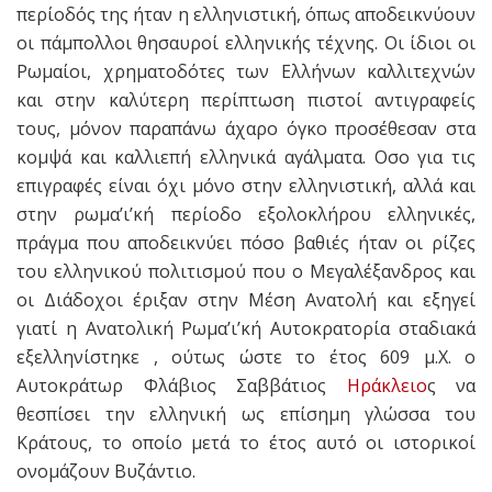
περίοδός της ήταν η ελληνιστική, όπως αποδεικνύουν
οι πάμπολλοι θησαυροί ελληνικής τέχνης. Οι ίδιοι οι
Ρωμαίοι, χρηματοδότες των Ελλήνων καλλιτεχνών
και στην καλύτερη περίπτωση πιστοί αντιγραφείς
τους, μόνον παραπάνω άχαρο όγκο προσέθεσαν στα
κομψά και καλλιεπή ελληνικά αγάλματα. Οσο για τις
επιγραφές είναι όχι μόνο στην ελληνιστική, αλλά και
στην ρωμα’ι’κή περίοδο εξολοκλήρου ελληνικές,
πράγμα που αποδεικνύει πόσο βαθιές ήταν οι ρίζες
του ελληνικού πολιτισμού που ο Μεγαλέξανδρος και
οι Διάδοχοι έριξαν στην Μέση Ανατολή και εξηγεί
γιατί η Ανατολική Ρωμα’ι’κή Αυτοκρατορία σταδιακά
εξελληνίστηκε , ούτως ώστε το έτος 609 μ.Χ. ο
Αυτοκράτωρ Φλάβιος Σαββάτιος
Ηράκλειο
ς να
θεσπίσει την ελληνική ως επίσημη γλώσσα του
Κράτους, το οποίο μετά το έτος αυτό οι ιστορικοί
ονομάζουν Βυζάντιο.