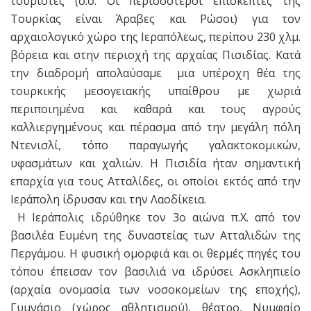
τουρίστες (σ.σ. Οι περισσότεροι επισκέπτες της
Τουρκίας είναι Άραβες και Ρώσοι) για τον
αρχαιολογικό χώρο της Ιεραπόλεως, περίπου 230 χλμ.
βόρεια και στην περιοχή της αρχαίας Πισιδίας. Κατά
την διαδρομή απολαύσαμε μια υπέροχη θέα της
τουρκικής μεσογειακής υπαίθρου με χωριά
περιποιημένα και καθαρά και τους αγρούς
καλλιεργημένους και πέρασμα από την μεγάλη πόλη
Ντενισλί, τόπο παραγωγής γαλακτοκομικών,
υφασμάτων και χαλιών. Η Πισιδία ήταν σημαντική
επαρχία για τους Ατταλίδες, οι οποίοι εκτός από την
Ιεράπολη ίδρυσαν και την Λαοδίκεια.
Η Ιεράπολις ιδρύθηκε τον 3ο αιώνα π.Χ. από τον
βασιλέα Ευμένη της δυναστείας των Ατταλιδών της
Περγάμου. Η φυσική ομορφιά και οι θερμές πηγές του
τόπου έπεισαν τον βασιλιά να ιδρύσει Ασκληπιείο
(αρχαία ονομασία των νοσοκομείων της εποχής),
Γυμνάσιο (χώρος αθλητισμού), θέατρο, Νυμφαίο