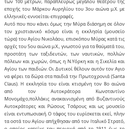
των 100 μέτρων, παραπλεύρως μεγάλου θεάτρου της
εποχής του Μάρκου Αυρηλίου του 3ου αιώνα μ.Χ. με
ελληνικές-εννοείται-επιγραφές.
Αυτό που που κάνει όμως την Μύρα διάσημη σε όλον
τον χριστιανικό κόσμο είναι η εκκλησία (μουσείο
τώρα) του Αγίου Νικολάου, επισκόπου Μύρας κατά τις
αρχές του 5ου αιώνα μ.Χ., γνωστού για τα θαύματά του,
προστάτη των ταξιδευτών, των ναυτικών, πολλών
πόλεων και χωρών, όπως η Ν.Υόρκη και η Σικελία και
Αγίου των παιδιών. Οι Δυτικοί θέλουν αυτόν τον Αγιο
να φέρει τα δώρα στα παιδιά την Πρωτοχρονιά (Santa
Claus). Η εκκλησία του είναι κτισμένη τον 8ο αιώνα
από τον Αυτοκράτορα Κωνσταντίνο
Μονομάχο,πολλάκις ανακαινισμένη από Βυζαντινούς
Αυτοκράτορες και Ρώσους Τσάρους και ως μουσείο
είναι εντυπωσιακή. Ο τάφος του ευρίσκεται εκεί, πλην
τα οστά του Αγίου απήχθησαν από τον Ιταλικό Στρατό,
ο οποίος κατείχε την περιοχή από το 1911 έως το