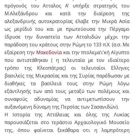
πρόγονός του Ατταλος Α’ υπήρξε στρατηγός του
Μ.Αλεξάνδρου και κατά την διαίρεση της
αλεξανδρινής αυτοκρατορίας έλαβε την Μικρά Ασία
ως μερίδιό του και με πρωτεύουσα την Πέργαμο
ίδρυσε την δυναστεία των Ατταλιδών μέχρι την
παράδοση του κράτους στην Ρώμη το 133 π.Χ. (σ.σ. Με
εξαίρεση την
Μακεδονία
και την πτολεμα’ι’κή Αίγυπτο
που αντιστάθηκαν ( η τελευταία με τον ιδιαίτερο
τρόπο της Κλεοπάτρας) οι τελευταίοι Ελληνες
βασιλείς της Μικρασίας και της Συρίας παρέδωσαν με
διαθήκες τα βασίλειά τους στην Ρώμη λόγω
εξάντλησής των από τους μεταξύ των πολέμους και
συναφούς αδυναμίας να αντιμετωπίσουν την
αυξανόμενη δύναμη της Περσίας των Σασανιδών).
Η Ιστορία της Αττάλειας και όλης της Λυκίας
παρουσιάζεται στο τεράστιο Αρχαιολογικό Μουσείο
της, όπου φαίνεται ξεκάθαρα οτι η λαμπρότερη