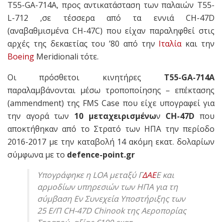
T55-GA-714A, προς αντικατάσταση των παλαιών T55-
L-712 ,σε τέσσερα από τα εννιά CH-47D
(αναβαθμισμένα CH-47C) που είχαν παραληφθεί στις
αρχές της δεκαετίας του ’80 από την
Ιταλία
και την
Boeing
Meridionali τότε.
Οι πρόσθετοι κινητήρες
T55-GA-714A
παραλαμβάνονται μέσω τροποποίησης – επέκτασης
(ammendment) της FMS Case που είχε υπογραφεί για
την αγορά των
10 μεταχειρισμένω
ν
CH-47D
που
αποκτήθηκαν από το Στρατό των ΗΠΑ την περίοδο
2016-2017 με την καταβολή 14 ακόμη εκατ. δολαρίων
σύμφωνα με το
defence-point.gr
Yπογράφηκε η LOA μεταξύ Γ
ΔΑΕ
Ε και
αρμοδίων υπηρεσιών των ΗΠΑ για τη
σύμβαση Εν Συνεχεία Υποστήριξης των
25 Ε/Π CH-47D Chinook της Αεροπορίας