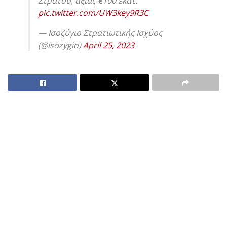
Στρατού, αξίας €100 εκατ.
pic.twitter.com/UW3key9R3C
— Ισοζύγιο Στρατιωτικής Ισχύος
(@isozygio)
April 25, 2023